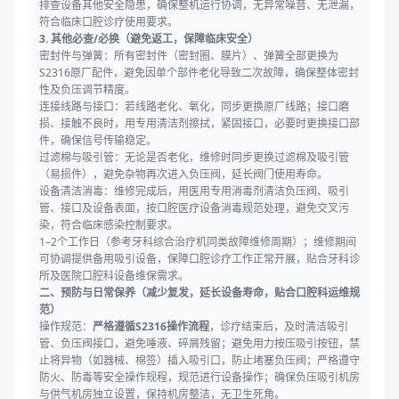
排查设备其他安全隐患，确保整机运行协调，无异常噪音、无泄漏，
符合临床口腔诊疗使用要求。
3. 其他必查/必换（避免返工，保障临床安全）
密封件与弹簧：所有密封件（密封圈、膜片）、弹簧全部更换为
S2316原厂配件，避免因单个部件老化导致二次故障，确保整体密封
性及负压调节精度。
连接线路与接口：若线路老化、氧化，同步更换原厂线路；接口磨
损、接触不良时，用专用清洁剂擦拭，紧固接口，必要时更换接口部
件，确保信号传输稳定。
过滤棉与吸引管：无论是否老化，维修时同步更换过滤棉及吸引管
（易损件），避免杂物再次进入负压阀，延长阀门使用寿命。
设备清洁消毒：维修完成后，用医用专用消毒剂清洁负压阀、吸引
管、接口及设备表面，按口腔医疗设备消毒规范处理，避免交叉污
染，符合临床感染控制要求。
1–2个工作日（参考牙科综合治疗机同类故障维修周期）；维修期间
可协调提供备用吸引设备，保障口腔诊疗工作正常开展，贴合牙科诊
所及医院口腔科设备维保需求。
二、预防与日常保养（减少复发，延长设备寿命，贴合口腔科运维规
范）
操作规范：
严格遵循S2316操作流程
，诊疗结束后，及时清洁吸引
管、负压阀接口，避免唾液、碎屑残留；避免用力按压吸引按钮，禁
止将异物（如器械、棉签）插入吸引口，防止堵塞负压阀；严格遵守
防火、防毒等安全操作规程，规范进行设备操作；确保负压吸引机房
与供气机房独立设置，保持机房整洁，无卫生死角。