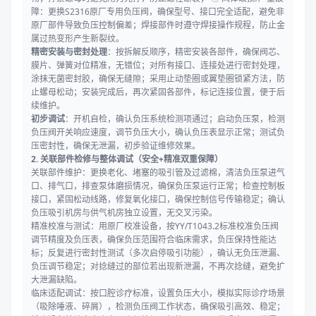
障：更换S2316原厂专用负压阀，确保型号、接口完全适配，避免非
原厂部件导致负压控制偏差；焊接部件时遵守焊接操作规程，防止金
属过热变形产生新裂纹。
精密安装与密封处理
：按拆解反顺序，精密安装各部件，确保阀芯、
膜片、弹簧对位精准，无错位；对所有接口、连接处进行密封处理，
涂抹无菌密封胶，确保无缝隙；采用止动垫圈或翼垫圈锁紧方法，防
止螺母松动；安装完成后，再次紧固各部件，标记连接位置，便于后
续维护。
初步调试
：开机自检，确认负压系统检测项通过；启动负压泵，检测
负压阀开关响应速度，调节负压大小，确认负压表显示正常；测试负
压密封性，确保无泄漏，初步验证维修效果。
2. 关联部件检修与整体调试（安全+精准双重保障）
关联部件维护：更换老化、堵塞的吸引管及过滤棉，清洁负压泵进气
口、排气口，排查泵体磨损情况，确保负压泵运行正常；检查控制板
接口，紧固松动线路，修复氧化接口，确保控制信号传输稳定；确认
负压吸引机房与供气机房独立设置，无交叉污染。
精准校准与测试：用原厂校准设备，按YY/T1043.2标准校准负压阀
调节精度及负压表，确保负压范围符合临床需求，负压保持性能达
标；反复进行密封性测试（多次启停吸引功能），确认无负压泄漏、
负压调节稳定；对捻缝过的部位若出现新泄漏，不再次捻缝，避免扩
大泄漏缺陷。
临床适配调试：按口腔诊疗标准，设置负压大小，模拟实际诊疗场景
（吸除唾液、碎屑），检测负压阀工作状态，确保吸引高效、稳定；