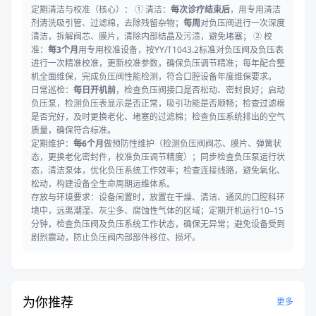
定期清洁与校准（核心）： ① 清洁：
每次诊疗结束后
，用专用清洁
剂清洗吸引管、过滤棉，去除残留杂物；
每周
对负压阀进行一次深度
清洁，拆解阀芯、膜片，清除内部结晶及污渍，避免堵塞； ② 校
准：
每3个月
用专用校准设备，按YY/T1043.2标准对负压阀及负压表
进行一次精准校准，更新校准参数，确保负压调节精准；每年配合整
机全面维保，完成负压阀性能检测，符合口腔设备年度维保要求。
日常巡检：
每日开机前
，检查负压阀接口是否松动、密封良好；启动
负压泵，检测负压表显示是否正常，吸引功能是否顺畅；检查过滤棉
是否完好，及时更换老化、堵塞的过滤棉；检查负压系统排出的空气
质量，确保符合标准。
定期维护：
每6个月
做预防性维护（检测负压阀阀芯、膜片、弹簧状
态，更换老化密封件，校准负压调节精度）；同步检查负压泵运行状
态，清洁泵体，优化负压系统工作效率；检查连接线路，避免氧化、
松动，构建设备全生命周期运维体系。
存放与环境要求：设备闲置时，放置在干燥、清洁、通风的口腔科环
境中，远离潮湿、灰尘多、腐蚀性气体的区域；定期开机运行10–15
分钟，检查负压阀及负压系统工作状态，确保无异常；避免设备受到
剧烈震动，防止负压阀内部部件移位、损坏。
为你推荐
更多