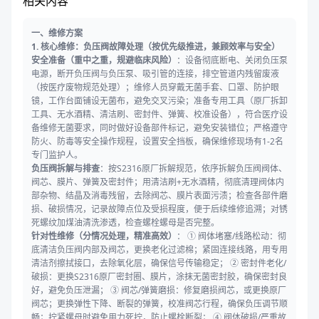
相关内容
一、维修方案
1. 核心维修：负压阀故障处理（按优先级推进，兼顾效率与安全）
安全准备（重中之重，规避临床风险）
：设备彻底断电、关闭负压泵
电源，断开负压阀与负压泵、吸引管的连接，排空管道内残留废液
（按医疗废物规范处理）；维修人员穿戴无菌手套、口罩、防护眼
镜，工作台面铺设无菌布，避免交叉污染；准备专用工具（原厂拆卸
工具、无水酒精、清洁刷、密封件、弹簧、校准设备），符合医疗设
备维修无菌要求，同时做好设备部件标记，避免安装错位；严格遵守
防火、防毒等安全操作规程，设置安全挡板，确保维修现场有1-2名
专门监护人。
负压阀拆解与排查
：按S2316原厂拆解规范，依序拆解负压阀阀体、
阀芯、膜片、弹簧及密封件；用清洁刷+无水酒精，彻底清理阀体内
部杂物、结晶及消毒残留，去除阀芯、膜片表面污渍；检查各部件磨
损、破损情况，记录故障点位及受损程度，便于后续维修追溯；对锈
死螺纹加煤油清洗渗透，检查螺栓螺母是否完整。
针对性维修（分情况处理，精准高效）
： ① 阀体堵塞/线路松动：彻
底清洁负压阀内部及阀芯，更换老化过滤棉；紧固连接线路，用专用
清洁剂擦拭接口，去除氧化层，确保信号传输稳定； ② 密封件老化/
破损：更换S2316原厂密封圈、膜片，涂抹无菌密封胶，确保密封良
好，避免负压泄漏； ③ 阀芯/弹簧磨损：修复磨损阀芯，或更换原厂
阀芯；更换弹性下降、断裂的弹簧，校准阀芯行程，确保负压调节顺
畅；拧紧螺母时避免用力死拧，防止螺栓断裂； ④ 阀体破损/严重故