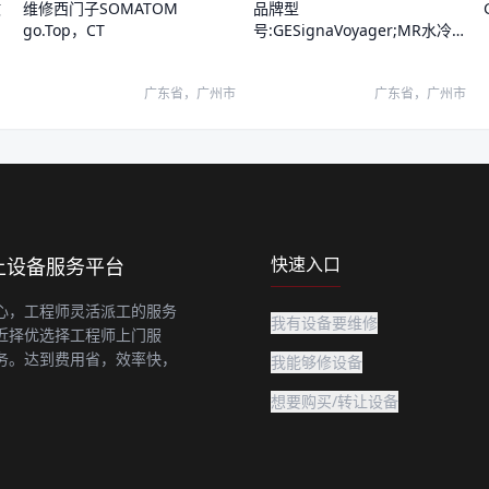
品牌型
维修西门子SOMATOM
故
号:GESignaVoyager;MR水冷
go.Top，CT
却系统报错
广东省，广州市
广东省，广州市
快速入口
上设备服务平台
心，工程师灵活派工的服务
我有设备要维修
近择优选择工程师上门服
务。达到费用省，效率快，
我能够修设备
想要购买/转让设备