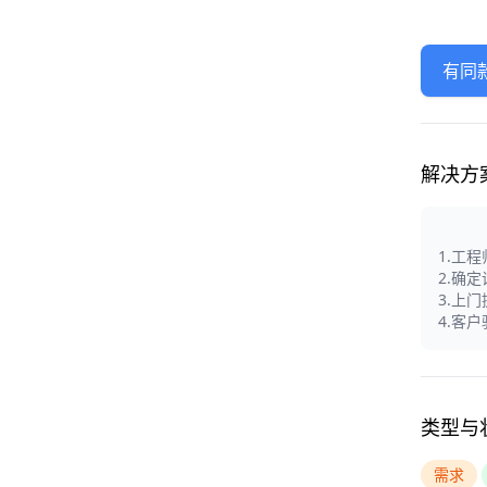
有同
解决方
1.工
2.确
3.上
4.客
类型与
需求