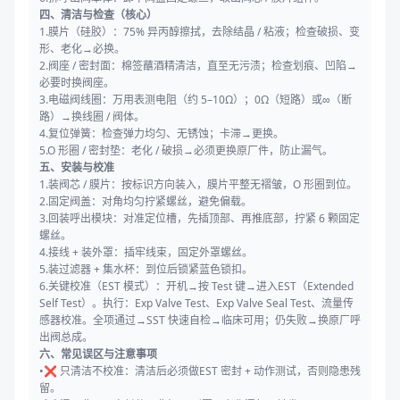
四、清洁与检查（核心）
1.膜片（硅胶）：75% 异丙醇擦拭，去除结晶 / 粘液；检查破损、变
形、老化→必换。
2.阀座 / 密封面：棉签蘸酒精清洁，直至无污渍；检查划痕、凹陷→
必要时换阀座。
3.电磁阀线圈：万用表测电阻（约 5–10Ω）；0Ω（短路）或∞（断
路）→换线圈 / 阀体。
4.复位弹簧：检查弹力均匀、无锈蚀；卡滞→更换。
5.O 形圈 / 密封垫：老化 / 破损→必须更换原厂件，防止漏气。
五、安装与校准
1.装阀芯 / 膜片：按标识方向装入，膜片平整无褶皱，O 形圈到位。
2.固定阀盖：对角均匀拧紧螺丝，避免偏载。
3.回装呼出模块：对准定位槽，先插顶部、再推底部，拧紧 6 颗固定
螺丝。
4.接线 + 装外罩：插牢线束，固定外罩螺丝。
5.装过滤器 + 集水杯：到位后锁紧蓝色锁扣。
6.关键校准（EST 模式）：开机→按 Test 键→进入EST（Extended
Self Test）。执行：Exp Valve Test、Exp Valve Seal Test、流量传
感器校准。全项通过→SST 快速自检→临床可用；仍失败→换原厂呼
出阀总成。
六、常见误区与注意事项
•❌ 只清洁不校准：清洁后必须做EST 密封 + 动作测试，否则隐患残
留。