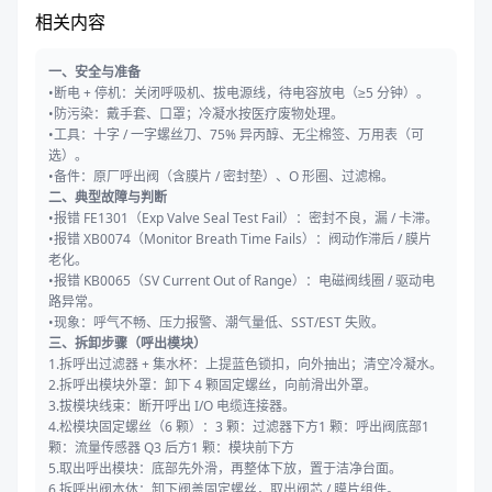
相关内容
一、安全与准备
•断电 + 停机：关闭呼吸机、拔电源线，待电容放电（≥5 分钟）。
•防污染：戴手套、口罩；冷凝水按医疗废物处理。
•工具：十字 / 一字螺丝刀、75% 异丙醇、无尘棉签、万用表（可
选）。
•备件：原厂呼出阀（含膜片 / 密封垫）、O 形圈、过滤棉。
二、典型故障与判断
•报错 FE1301（Exp Valve Seal Test Fail）：密封不良，漏 / 卡滞。
•报错 XB0074（Monitor Breath Time Fails）：阀动作滞后 / 膜片
老化。
•报错 KB0065（SV Current Out of Range）：电磁阀线圈 / 驱动电
路异常。
•现象：呼气不畅、压力报警、潮气量低、SST/EST 失败。
三、拆卸步骤（呼出模块）
1.拆呼出过滤器 + 集水杯：上提蓝色锁扣，向外抽出；清空冷凝水。
2.拆呼出模块外罩：卸下 4 颗固定螺丝，向前滑出外罩。
3.拔模块线束：断开呼出 I/O 电缆连接器。
4.松模块固定螺丝（6 颗）：3 颗：过滤器下方1 颗：呼出阀底部1
颗：流量传感器 Q3 后方1 颗：模块前下方
5.取出呼出模块：底部先外滑，再整体下放，置于洁净台面。
6.拆呼出阀本体：卸下阀盖固定螺丝，取出阀芯 / 膜片组件。