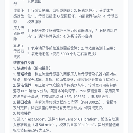
具体原因
型
流量传
1. 传感管堵塞、弯折或脱落；2. 传感器脏污、受潮或老
感器故
化；3. 传感器插座 O 型圈损坏、内部管路破损；4. 传感器
障
校准漂移
压力传
1. 涡轮压差传感器或呼气压力传感器漂移；2. 涡轮滤网脏
感器故
堵；3. 涡轮特性失效；4. 海拔设置不准确
障
氧浓度
1. 氧电池漂移超校准范围或故障；2. 氧浓度监测未启用；
传感器
3. 氧电池老化（使用 5000 小时左右需更换）
故障
维修操作步骤
1.
快速排查（断电操作）
1.
管路检查
：检查流量传感器的两根压力差传感管及机器内部对应
管路，确保无堵塞、弯折、松动或脱落，理顺管路并重新连接牢固。
2.
清洁保养
：用压缩空气吹除流量传感器灰尘，传感器可用稀释酶
溶液 60℃浸泡 5 分钟，蒸馏水冲洗晾干，75% 酒精消毒，禁用高压
冲洗与刷子清理；检查涡轮滤网（P/N 10365），脏堵则更换。
3.
接口检查
：查看流量传感器插座 O 型圈（P/N 30025），若损坏
及时更换；检查插座内部管路有无弯折破损，修复或更换。
2.
校准操作
1. 进入 “Test Mode”，选择 “Flow Sensor Calibration”，设备自动通
入标准流量（如 50L/min），校准后显示 “Cal Pass”，实时流量值与
标准值偏差≤5% 为正常。