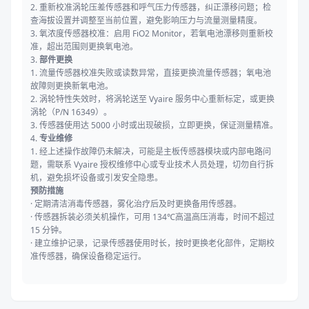
2. 重新校准涡轮压差传感器和呼气压力传感器，纠正漂移问题；检
查海拔设置并调整至当前位置，避免影响压力与流量测量精度。
3. 氧浓度传感器校准：启用 FiO2 Monitor，若氧电池漂移则重新校
准，超出范围则更换氧电池。
3.
部件更换
1. 流量传感器校准失败或读数异常，直接更换流量传感器；氧电池
故障则更换新氧电池。
2. 涡轮特性失效时，将涡轮送至 Vyaire 服务中心重新标定，或更换
涡轮（P/N 16349）。
3. 传感器使用达 5000 小时或出现破损，立即更换，保证测量精准。
4.
专业维修
1. 经上述操作故障仍未解决，可能是主板传感器模块或内部电路问
题，需联系 Vyaire 授权维修中心或专业技术人员处理，切勿自行拆
机，避免损坏设备或引发安全隐患。
预防措施
· 定期清洁消毒传感器，雾化治疗后及时更换备用传感器。
· 传感器拆装必须关机操作，可用 134℃高温高压消毒，时间不超过
15 分钟。
· 建立维护记录，记录传感器使用时长，按时更换老化部件，定期校
准传感器，确保设备稳定运行。