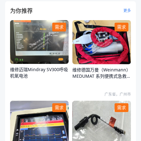
为你推荐
更多
需求
需求
维修迈瑞Mindray SV300呼吸
维修德国万曼（Weinmann）
机氧电池
MEDUMAT 系列便携式急救转
运呼吸机开不了机
广东省，广州市
需求
需求