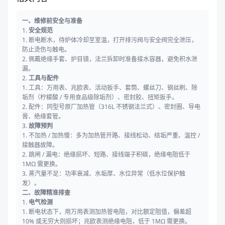
一、维修前安全与准备
1.
安全规范
1. 断电断水，待炉体冷却至室温，打开排污阀与安全阀完全泄压，
防止烫伤与触电。
2. 佩戴绝缘手套、护目镜，法兰拆卸时准备接水容器，避免积水泄
漏。
2.
工具与配件
1. 工具：万用表、兆欧表、活动扳手、套筒、螺丝刀、钢丝刷、除
垢剂（柠檬酸 / 专用食品级除垢剂）、密封胶、扭矩扳手。
2. 配件：同型号原厂加热管（316L 不锈钢法兰式）、密封圈、导电
膏、绝缘套管。
3.
故障预判
1. 不加热 / 加热慢：多为加热管开路、接线松动、结垢严重、温控 /
接触器故障。
2. 跳闸 / 漏电：绝缘损坏、短路、接线端子积碳，绝缘电阻低于
1MΩ 需更换。
3. 蒸汽量不足：功率衰减、水垢厚、水位异常（低水位保护触
发）。
二、故障精准排查
1.
电气检测
1. 断电状态下，用万用表测加热管电阻，对比额定阻值，偏差超
10% 或无穷大则损坏；兆欧表测绝缘电阻，低于 1MΩ 需更换。