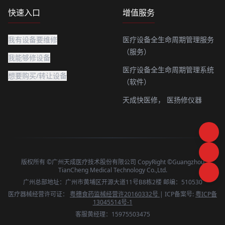
快速入口
增值服务
我有设备要维修
医疗设备全生命周期管理服务
（服务）
我能够修设备
医疗设备全生命周期管理系统
想要购买/转让设备
（软件）
天成快医修，
医扬修仪器
版权所有 ©广州天成医疗技术股份有限公司 CopyRight ©Guangzhou
TianCheng Medical Technology Co.,Ltd.
广州总部地址：广州市黄埔区开源大道11号B8栋2楼 邮编：510530
医疗器械经营许可证：
粤穗食药监械经营许20160332号
| ICP备案号:
粤ICP备
13045514号-1
客服黄经理：15975503475