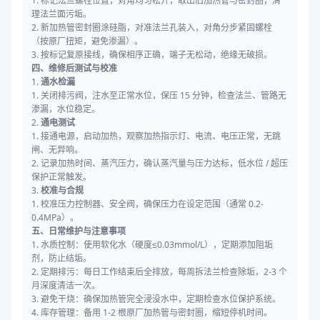
1. 标记法兰螺栓位置，对角均匀松开，取出旧加热管与密封圈，清
理法兰面污垢。
2. 新加热管密封圈涂硅脂，对准法兰孔装入，对角分步紧固螺栓
（按原厂扭矩，避免渗漏）。
3. 按标记复原接线，确保相序正确，端子无松动，绝缘无破损。
四、维修后测试与校准
1.
通水检漏
1. 关闭排污阀，注水至正常水位，保压 15 分钟，检查法兰、管路无
渗漏，水位稳定。
2.
通电测试
1. 接通电源，启动加热，观察加热指示灯、电流、电压正常，无跳
闸、无异响。
2. 记录加热时间、蒸汽压力，确认蒸汽量与压力达标，低水位 / 超压
保护正常触发。
3.
校准与合规
1. 校准压力控制器、安全阀，确保压力在设定范围（通常 0.2-
0.4MPa）。
五、日常维护与注意事项
1. 水质控制：使用软化水（硬度≤0.03mmol/L），定期添加阻垢
剂，防止结垢。
2. 定期排污：每日工作结束后全排放，每周拆法兰检查除垢，2-3 个
月深度清洁一次。
3. 避免干烧：确保加热管完全浸没水中，定期检查水位保护系统。
4. 库存管理：备用 1-2 根原厂加热管与密封圈，缩短停机时间。