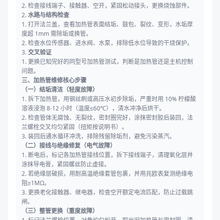
2. 检查接线端子、接触器、空开，紧固松动接头，更换烧蚀部件。
2.
水路与结构检查
1. 打开法兰盖，查看加热管表面结垢、鼓包、裂纹、变形，水垢厚
度超 1mm 需除垢或换管。
2. 检查水位传感器、进水阀、水泵，排除低水位导致的干烧保护。
3.
交叉验证
1. 更换已知完好的同型号加热管测试，判断是加热管还是主机控制
问题。
三、加热管维修核心步骤
（一）结垢清洁（轻度故障）
1. 拆下加热管，用钢丝刷或高压水初步除垢，严重时用 10% 柠檬酸
溶液浸泡 8-12 小时（温度≤60℃），清水冲净后烘干。
2. 检查管体无腐蚀、无裂纹，密封圈完好，涂抹密封胶后装回，法
兰螺栓交叉均匀紧固（扭矩按说明书）。
3. 装回后通水循环冲洗，排除残留除垢剂，避免污染蒸汽。
（二）接线与绝缘修复（电气故障）
1. 断电后，标记各加热管接线位置，拆下接线端子，清理氧化层并
涂抹导电膏，紧固螺丝防止虚接。
2. 若绝缘层破损，用耐高温绝缘套管包裹，并用兆欧表复测绝缘电
阻≥1MΩ。
3. 更换老化接触器、继电器，检查空开额定电流匹配，防止过载跳
闸。
（三）整管更换（重度故障）