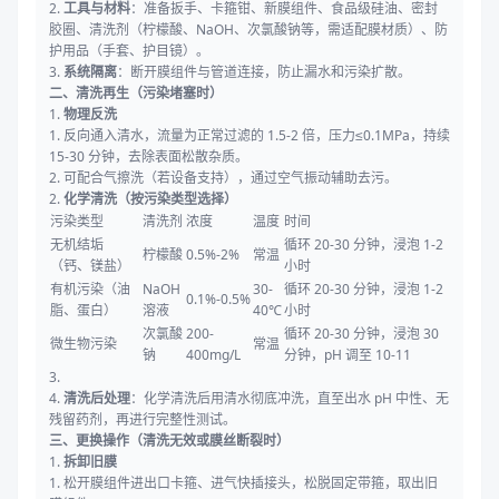
2.
工具与材料
：准备扳手、卡箍钳、新膜组件、食品级硅油、密封
胶圈、清洗剂（柠檬酸、NaOH、次氯酸钠等，需适配膜材质）、防
护用品（手套、护目镜）。
3.
系统隔离
：断开膜组件与管道连接，防止漏水和污染扩散。
二、清洗再生（污染堵塞时）
1.
物理反洗
1. 反向通入清水，流量为正常过滤的 1.5-2 倍，压力≤0.1MPa，持续
15-30 分钟，去除表面松散杂质。
2. 可配合气擦洗（若设备支持），通过空气振动辅助去污。
2.
化学清洗（按污染类型选择）
污染类型
清洗剂
浓度
温度
时间
无机结垢
循环 20-30 分钟，浸泡 1-2
柠檬酸
0.5%-2%
常温
（钙、镁盐）
小时
有机污染（油
NaOH
30-
循环 20-30 分钟，浸泡 1-2
0.1%-0.5%
脂、蛋白）
溶液
40℃
小时
次氯酸
200-
循环 20-30 分钟，浸泡 30
微生物污染
常温
钠
400mg/L
分钟，pH 调至 10-11
3.
4.
清洗后处理
：化学清洗后用清水彻底冲洗，直至出水 pH 中性、无
残留药剂，再进行完整性测试。
三、更换操作（清洗无效或膜丝断裂时）
1.
拆卸旧膜
1. 松开膜组件进出口卡箍、进气快插接头，松脱固定带箍，取出旧