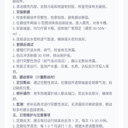
膜组件。
2. 清洁膜壳内部，去除污垢和残留密封胶，检查壳体有无破损。
2.
安装新膜
1. 检查新膜组件完整性，轻拿轻放，避免膜丝断裂。
2. 在膜组件两端 O 型圈涂抹食品级硅油，放入膜壳，对准卡槽。
3. 安装端盖，均匀拧紧卡箍，扭矩按厂家规定（通常 30-50N・
m）。
4. 连接进出水管和进气管道，确保接头密封良好。
3.
更换后调试
1. 缓慢打开进水阀，排气，检查有无泄漏。
2. 低压冲洗新膜 30 分钟，排出保护液。
3. 进行完整性测试（如气泡点测试），确认无断丝泄漏。
4. 恢复正常运行，监测产水量、压差、水质，达标后方可投入使
用。
四、膜丝修补（少量断丝时）
1.
定位断丝
：通过完整性测试，在膜组件透明端盖处观察气泡，标
记破损位置。
2.
修补操作
：用专用堵漏针插入断丝端口，剪去多余部分，确保密
封。
3.
复测
：修补后再次进行完整性测试，无泄漏则可继续使用，断丝
较多时建议直接更换。
五、日常维护与注意事项
1. 定期反洗：建议每日运行结束后反洗 1 次，每次 15-30 分钟。
2. 定期化学清洗：每 1-3 个月进行 1 次，根据水质调整周期。