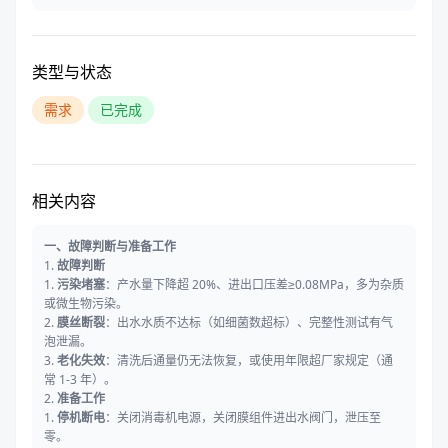
类型与状态
需求
已完成
相关内容
一、故障判断与准备工作
1.
故障判断
1.
污染堵塞
：产水量下降超 20%、进出口压差≥0.08MPa，多为杂质
或微生物污染。
2.
膜丝断裂
：出水水质不达标（如细菌数超标）、完整性测试有气
泡泄漏。
3.
老化失效
：清洗后通量仍无法恢复，或使用年限超厂家规定（通
常 1-3 年）。
2.
准备工作
1.
停机断电
：关闭消毒机电源，关闭膜组件进出水阀门，泄压至
零。