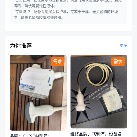
· 日常使用：仅使用水溶性耦合剂，清洁时用软布蘸清水擦拭，避免
酒精、碘伏等腐蚀性液体；
· 存储防护：配备专用探头保护套，存放于干燥、无尖锐物的环境
中，避免老鼠啃咬或器械碰撞。
为你推荐
更多
需求
需求
维修品牌：飞利浦，设备名
品牌：CHISON型号：