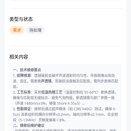
类型与状态
需求
待处理
相关内容
一、技术维修要点
1.
故障根源
：透镜破损会破坏声波透射的均匀性，导致图像出现杂
波、盲区。需更换
声透镜
，若破损深度触及匹配层，需同步更换匹配
层。
2.
工艺标准
：采用
低温热熔工艺
（温度控制在 55-60℃）更换透镜，
确保与匹配层无缝贴合，避免气泡残留。新透镜需与原厂参数一致
（声速 1480m/s±3%，硬度 Shore A 55±5）。
3.
性能验证
：维修后通过超声模体（如 CIRS 040G）测试，确保 0-
5cm 浅表组织的横向分辨率≤0.2mm，轴向分辨率≤0.1mm，且全频
段（5-13MHz）灵敏度偏差＜8%。
二、维修后维护建议