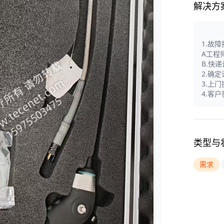
解决方
1.故
A工程
B.快
2.确
3.上
4.客
类型与
需求