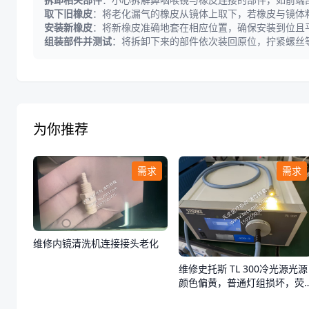
取下旧橡皮
：将老化漏气的橡皮从镜体上取下，若橡皮与镜体
安装新橡皮
：将新橡皮准确地套在相应位置，确保安装到位且
组装部件并测试
：将拆卸下来的部件依次装回原位，拧紧螺丝
为你推荐
需求
需求
维修内镜清洗机连接接头老化
维修史托斯 TL 300冷光源光源
颜色偏黄，普通灯组损坏，荧
光灯组正常