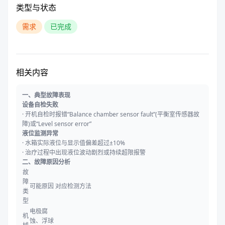
类型与状态
需求
已完成
相关内容
一、典型故障表现
设备自检失败
· 开机自检时报错“Balance chamber sensor fault”(平衡室传感器故
障)或“Level sensor error”
液位监测异常
· 水箱实际液位与显示值偏差超过±10%
· 治疗过程中出现液位波动剧烈或持续超限报警
二、故障原因分析
故
障
可能原因
对应检测方法
类
型
电极腐
机
蚀、浮球