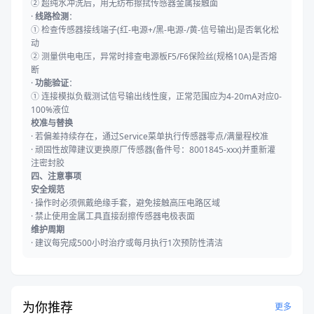
② 超纯水冲洗后，用无纺布擦拭传感器金属接触面
·
线路检测
：
① 检查传感器接线端子(红-电源+/黑-电源-/黄-信号输出)是否氧化松
动
② 测量供电电压，异常时排查电源板F5/F6保险丝(规格10A)是否熔
断
·
功能验证
：
① 连接模拟负载测试信号输出线性度，正常范围应为4-20mA对应0-
100%液位
校准与替换
· 若偏差持续存在，通过Service菜单执行传感器零点/满量程校准
· 顽固性故障建议更换原厂传感器(备件号：8001845-xxx)并重新灌
注密封胶
四、注意事项
安全规范
· 操作时必须佩戴绝缘手套，避免接触高压电路区域
· 禁止使用金属工具直接刮擦传感器电极表面
维护周期
·
建议每完成500小时治疗或每月执行1次预防性清洁
为你推荐
更多