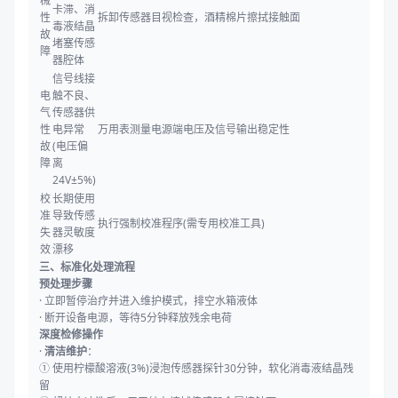
械
卡滞、消
性
拆卸传感器目视检查，酒精棉片擦拭接触面
毒液结晶
故
堵塞传感
障
器腔体
信号线接
电
触不良、
气
传感器供
性
电异常
万用表测量电源端电压及信号输出稳定性
故
(电压偏
障
离
24V±5%)
校
长期使用
准
导致传感
执行强制校准程序(需专用校准工具)
失
器灵敏度
效
漂移
三、标准化处理流程
预处理步骤
· 立即暂停治疗并进入维护模式，排空水箱液体
· 断开设备电源，等待5分钟释放残余电荷
深度检修操作
·
清洁维护
：
① 使用柠檬酸溶液(3%)浸泡传感器探针30分钟，软化消毒液结晶残
留