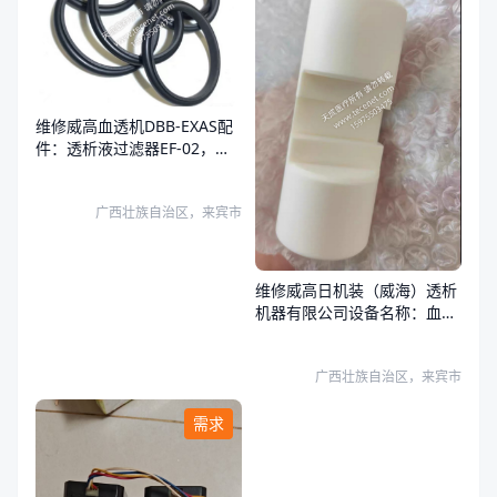
维修威高血透机DBB-EXAS配
件：透析液过滤器EF-02，复
式泵柱塞X95-000500，复式
泵密封圈:S03-015A01，
广西壮族自治区，来宾市
维修威高日机装（威海）透析
机器有限公司设备名称：血液
透析机（血液透析设备），设
备型号：DBB-27C，复式泵基
广西壮族自治区，来宾市
座X95-000300，复式泵柱塞
X95-000500
需求