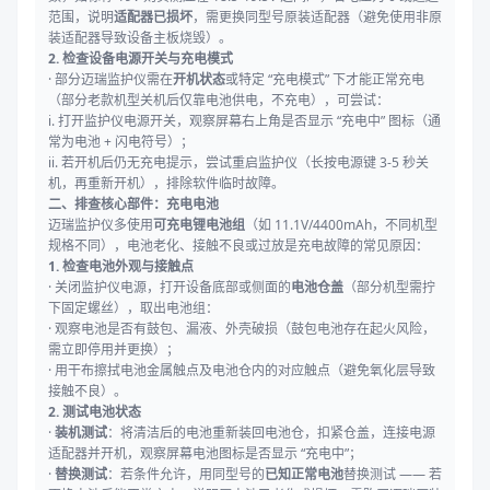
范围，说明
适配器已损坏
，需更换同型号原装适配器（避免使用非原
装适配器导致设备主板烧毁）。
2. 检查设备电源开关与充电模式
· 部分迈瑞监护仪需在
开机状态
或特定 “充电模式” 下才能正常充电
（部分老款机型关机后仅靠电池供电，不充电），可尝试：
i. 打开监护仪电源开关，观察屏幕右上角是否显示 “充电中” 图标（通
常为电池 + 闪电符号）；
ii. 若开机后仍无充电提示，尝试重启监护仪（长按电源键 3-5 秒关
机，再重新开机），排除软件临时故障。
二、排查核心部件：充电电池
迈瑞监护仪多使用
可充电锂电池组
（如 11.1V/4400mAh，不同机型
规格不同），电池老化、接触不良或过放是充电故障的常见原因：
1. 检查电池外观与接触点
· 关闭监护仪电源，打开设备底部或侧面的
电池仓盖
（部分机型需拧
下固定螺丝），取出电池组：
· 观察电池是否有鼓包、漏液、外壳破损（鼓包电池存在起火风险，
需立即停用并更换）；
· 用干布擦拭电池金属触点及电池仓内的对应触点（避免氧化层导致
接触不良）。
2. 测试电池状态
·
装机测试
：将清洁后的电池重新装回电池仓，扣紧仓盖，连接电源
适配器并开机，观察屏幕电池图标是否显示 “充电中”；
·
替换测试
：若条件允许，用同型号的
已知正常电池
替换测试 —— 若