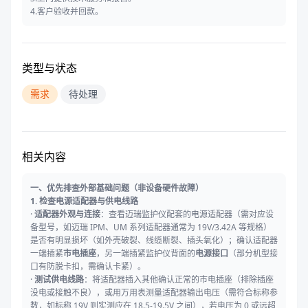
4.客户验收并回款。
类型与状态
需求
待处理
相关内容
一、优先排查外部基础问题（非设备硬件故障）
1. 检查电源适配器与供电线路
·
适配器外观与连接
：查看迈瑞监护仪配套的电源适配器（需对应设
备型号，如迈瑞 IPM、UM 系列适配器通常为 19V/3.42A 等规格）
是否有明显损坏（如外壳破裂、线缆断裂、插头氧化）；确认适配器
一端插紧
市电插座
，另一端插紧监护仪背面的
电源接口
（部分机型接
口有防脱卡扣，需确认卡紧）。
·
测试供电线路
：将适配器插入其他确认正常的市电插座（排除插座
没电或接触不良），或用万用表测量适配器输出电压（需符合标称参
数，如标称 19V 则实测应在 18.5-19.5V 之间），若电压为 0 或远超