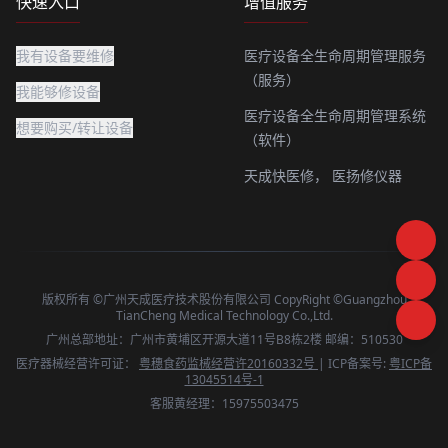
快速入口
增值服务
我有设备要维修
医疗设备全生命周期管理服务
（服务）
我能够修设备
医疗设备全生命周期管理系统
想要购买/转让设备
（软件）
天成快医修，
医扬修仪器
版权所有 ©广州天成医疗技术股份有限公司 CopyRight ©Guangzhou
TianCheng Medical Technology Co.,Ltd.
广州总部地址：广州市黄埔区开源大道11号B8栋2楼 邮编：510530
医疗器械经营许可证：
粤穗食药监械经营许20160332号
| ICP备案号:
粤ICP备
13045514号-1
客服黄经理：15975503475