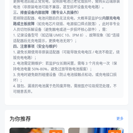
更换电池后能正常充电，说明原电池已老化或损坏，需购买迈瑞原装
电池（非原装电池可能不兼容，甚至损坏设备充电电路）。
三、排查设备内部故障（需专业人员操作）
若排除适配器、电池问题后仍无法充电，大概率是监护仪
内部充电电
路或主板故障
（如充电芯片烧毁、电源接口焊点脱落），此时非专业
人员切勿拆解设备（避免触电或进一步损坏核心部件），需：
1. 记录设备型号（如迈瑞 UMEC 10、IPM 8）、故障现象（如 “连接
适配器后无充电提示，更换电池无效”）；
四、注意事项（安全与维护）
1. 避免长期使用非原装适配器（可能导致充电电压 / 电流不稳定，烧
毁充电电路）；
2. 电池需定期维护：若监护仪长期闲置，需每 3 个月充电一次（保
持电池电量 50%-80%，避免过放导致电池报废）；
3. 充电时避免剧烈碰撞设备（防止电池接触点松动，或充电接口损
坏）；
4. 鼓包、漏液的电池属于危险废弃物，需按医疗垃圾规范处理，不
可随意丢弃。
为你推荐
更多