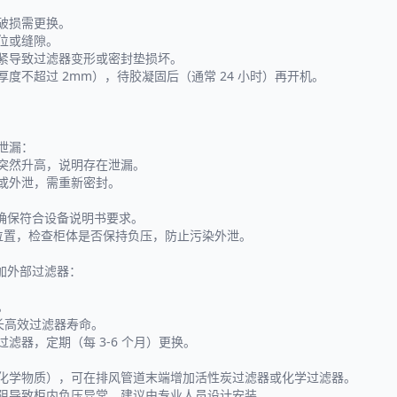
有破损需更换。
位或缝隙。
过紧导致过滤器变形或密封垫损坏。
度不超过 2mm），待胶凝固后（通常 24 小时）再开机。
泄漏：
度突然升高，说明存在泄漏。
内或外泄，需重新密封。
），确保符合设备说明书要求。
全位置，检查柜体是否保持负压，防止污染外泄。
加外部过滤器：
。
延长高效过滤器寿命。
滤器，定期（每 3-6 个月）更换。
性化学物质），可在排风管道末端增加活性炭过滤器或化学过滤器。
风阻导致柜内负压异常，建议由专业人员设计安装。