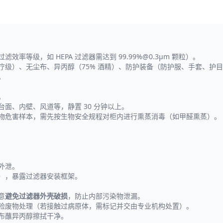
率等级，如 HEPA 过滤器需达到 99.99%@0.3μm 颗粒）。
医疗级）、无尘布、异丙醇（75% 酒精）、防护装备（防护服、手套、护
。
。
台面、内壁、风道等，静置 30 分钟以上。
生物危害样本，需先按生物安全规程对柜内进行熏蒸消毒（如甲醛熏蒸）。
外泄。
定），暴露过滤器安装框架。
意
避免过滤器外壳破损
，防止内部污染物泄漏。
危险废物处理（若接触过病原体，需标记并交由专业机构处置）。
尘布蘸异丙醇擦拭干净。