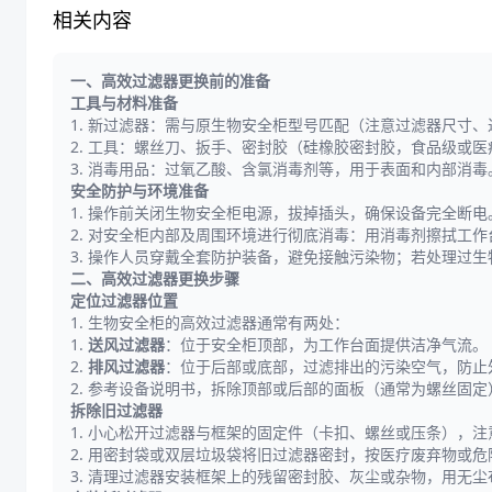
相关内容
一、高效过滤器更换前的准备
工具与材料准备
1. 新过滤器：需与原生物安全柜型号匹配（注意过滤器尺寸、过滤效
2. 工具：螺丝刀、扳手、密封胶（硅橡胶密封胶，食品级或
3. 消毒用品：过氧乙酸、含氯消毒剂等，用于表面和内部消毒
安全防护与环境准备
1. 操作前关闭生物安全柜电源，拔掉插头，确保设备完全断电
2. 对安全柜内部及周围环境进行彻底消毒：用消毒剂擦拭工作
3. 操作人员穿戴全套防护装备，避免接触污染物；若处理过
二、高效过滤器更换步骤
定位过滤器位置
1. 生物安全柜的高效过滤器通常有两处：
1.
送风过滤器
：位于安全柜顶部，为工作台面提供洁净气流。
2.
排风过滤器
：位于后部或底部，过滤排出的污染空气，防止
2. 参考设备说明书，拆除顶部或后部的面板（通常为螺丝固
拆除旧过滤器
1. 小心松开过滤器与框架的固定件（卡扣、螺丝或压条），注
2. 用密封袋或双层垃圾袋将旧过滤器密封，按医疗废弃物或
3. 清理过滤器安装框架上的残留密封胶、灰尘或杂物，用无