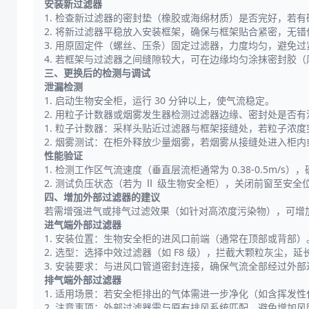
安装新过滤器
1. 检查新过滤器的密封垫（橡胶或海绵材质）是否完好，若
2. 将新过滤器平稳放入安装框架，确保与框架贴合紧密，无错
3. 用原固定件（螺丝、压条）固定过滤器，力度均匀，避免
4. 若框架与过滤器之间缝隙较大，可在边缘均匀涂抹密封胶（厚
三、更换后的检测与调试
泄漏检测
1. 启动生物安全柜，运行 30 分钟以上，使气流稳定。
2. 用粒子计数器或烟雾发生器检测过滤器边缘、密封处是否有
1. 粒子计数器：采样头贴近过滤器与框架接缝处，若粒子浓
2. 烟雾测试：在柜外释放少量烟雾，若烟雾从接缝处进入柜
性能验证
1. 检测工作区气流速度（垂直层流柜通常为 0.38-0.5m/s
2. 测试负压状态（若为 Ⅱ 级生物安全柜），关闭前窗至安
四、增加外部过滤器的建议
若需增强进气或排气过滤效果（如针对高浓度污染物），可增
进气端外部过滤器
1. 安装位置：生物安全柜的进风口前端（通常在顶部或背部）
2. 选型：选择中效过滤器（如 F8 级），拦截大颗粒灰尘，
3. 安装要求：与进风口管道密封连接，确保气流全部经过外部过
排气端外部过滤器
1. 适用场景：若安全柜排出的气体需进一步净化（如含挥发
2. 注意事项：外部过滤器需与原有排风系统匹配，避免增加