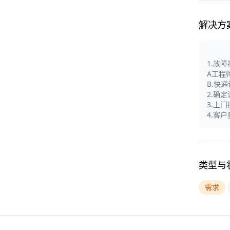
解决方
1.故
A工程
B.快
2.确
3.上
4.客
类型与
需求