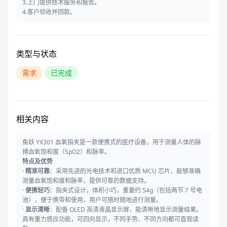
3.上门提供技术服务和报告。
4.客户验收并回款。
类型与状态
需求
已完成
相关内容
鱼跃 YX301 血氧指夹是一款便携式的医疗设备，用于测量人体的脉
搏血氧饱和度（SpO2）和脉率。
特点及优势
·
精准可靠
：采用先进的光电技术和进口优质 MCU 芯片，能够准确
测量血氧饱和度和脉率，提供可靠的数据支持。
·
便携轻巧
：指夹式设计，体积小巧，重量约 54g（包括两节 7 号电
池），便于携带和使用，用户可随时随地进行测量。
·
显示清晰
：配备 OLED 高清液晶显示屏，能清晰地显示测量结果。
具有重力感应功能，可四向显示，不同手势、不同方向都可直观读