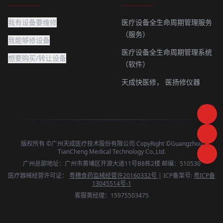
我有设备要维修
医疗设备全生命周期管理服务
（服务）
我能够修设备
医疗设备全生命周期管理系统
想要购买/转让设备
（软件）
天成快医修，
医扬修仪器
版权所有 ©广州天成医疗技术股份有限公司 CopyRight ©Guangzhou
TianCheng Medical Technology Co.,Ltd.
广州总部地址：广州市黄埔区开源大道11号B8栋2楼 邮编：510530
医疗器械经营许可证：
粤穗食药监械经营许20160332号
| ICP备案号:
粤ICP备
13045514号-1
客服黄经理：15975503475