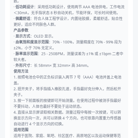
数。
·
低功耗设计
：采用低功耗设计，使用两节 AAA 电池供电，工作电流
＜30mA，无手指状态 8 秒自动关机，节能环保，可长时间使用。
·
佩戴舒适
：符合人体工程学设计，内置硅胶膜，柔暖舒适，贴合性
更好，适应不同肤色人群。
产品参数
·
显示方式
：OLED 显示。
·
血氧饱和度显示范围
：70% - 100%，测量精度在 70% - 99% 段为
±2%，小于 70% 无定义。
·
脉率显示范围
：25 - 250BPM，测量误差为 ±1% 或 ±1bpm 二者中
较大者。
·
外形尺寸
：长 58mm× 宽 32mm× 高 34mm。
使用方法
1. 按照电池仓中的正负标识装入两节 7 号（AAA）电池并盖上电池
盖。
2. 捏开夹子，将手指插入橡胶孔道，手指最好充分伸入，然后松开
夹子。
3. 按一下前面板的按键即可开始测量。在使用过程中被测手指最好
不要抖动，人体也最好不要处于运动状态。
4. 直接从显示屏读取相关数据。测量过程中每按一次按键，可以转
换显示方向一次，共可以转换 4 个方向，也可依靠内置重力传感器
自动进行 4 个显示方向的切换。
适用范围
适用于医院、家庭、氧吧、社区医疗、高原地区以及运动保健等范