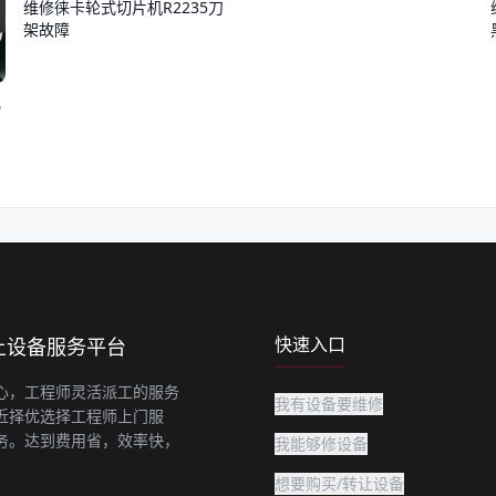
维修徕卡轮式切片机R2235刀
架故障
化
快速入口
上设备服务平台
心，工程师灵活派工的服务
我有设备要维修
近择优选择工程师上门服
务。达到费用省，效率快，
我能够修设备
想要购买/转让设备