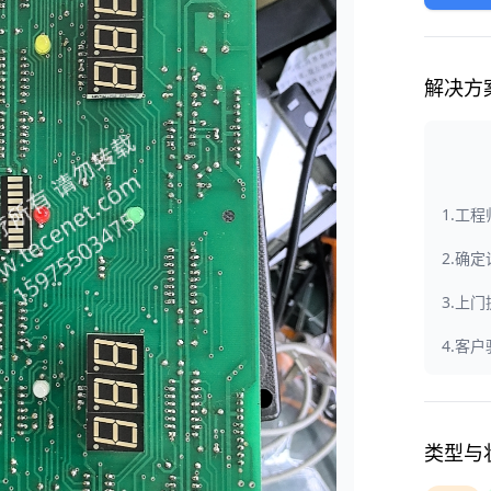
解决方
1.工
2.确
3.上
4.客
类型与