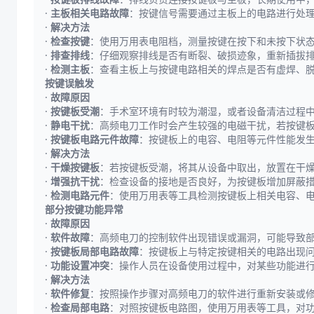
·
主板相关电路故障
：按键信号需要通过主板上的电路进行处
·
解决方法
·
检查按键
：使用万用表电阻档，测量按键在按下和未按下状
·
排查排线
：仔细观察排线是否有断裂、破损迹象，重新插拔
·
检测主板
：查看主板上与按键电路相关的焊点是否有虚焊、
按键误触发
·
故障原因
·
按键板受潮
：手术室环境有时较为潮湿，或者设备清洁过程
·
静电干扰
：高频电刀工作时会产生较强的电磁干扰，若按键
·
按键板电路元件故障
：按键板上的电容、电阻等元件性能发
·
解决方法
·
干燥按键板
：若按键板受潮，将其从设备中取出，放置在干
·
增强抗干扰
：检查设备的接地是否良好，为按键板增加屏蔽
·
检测电路元件
：使用万用表等工具检测按键板上相关电容、
部分按键功能异常
·
故障原因
·
软件故障
：高频电刀的控制软件出现错误或漏洞，可能导致
·
按键板局部电路故障
：按键板上与特定按键相关的电路出现
·
功能设置冲突
：操作人员在设备使用过程中，对某些功能进
·
解决方法
·
软件修复
：按照操作步骤对高频电刀的软件进行重新安装或
·
检查局部电路
：对照按键板电路图，使用万用表等工具，对