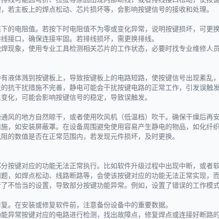
理，若主板上的焊点松动、芯片损坏等，会影响按键信号的接收和处理。
态下的电阻值。若按下时电阻值不为零或变化异常，说明按键损坏，可更
排线接口，确保连接牢固。若排线损坏，需更换排线。
脱焊现象，使用专业工具检测相关芯片的工作状态，必要时找专业维修人
中有液体溅到按键板上，导致按键板上的电路短路，使按键信号出现紊乱
板的抗干扰措施不完善，静电可能会干扰按键电路的正常工作，引发误触
生变化，可能会影响按键信号的稳定，导致误触发。
燥通风的地方自然晾干，或者使用吹风机（低温档）吹干。确保干燥后再
措施，如安装屏蔽罩。在设备周围避免使用容易产生静电的物品，如化纤
电阻的数值是否在正常范围内，若发现元件损坏，及时更换。
部分按键对应的功能无法正常执行。比如软件升级过程中出现中断，或者
问题，如焊点松动、线路断路等，会使该按键对应的功能无法正常实现，
行了不恰当的设置，导致部分按键功能异常。例如，设置了错误的工作模
修复。在安装或修复软件前，注意备份设备中的重要数据。
功能异常按键对应的电路进行检测，找出故障点，修复焊点或连接好断路