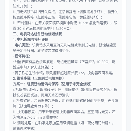
关），采购同规格配件（参考型号：NKK SWITCH PBC 系列或 ALPS
防水开关）；
ii. 用电烙铁拆除旧开关焊点，注意防静电（佩戴接地手环），新开关
按原线序焊接（红线接正极，黑线接负极，黄绿线接地）；
iii. 密封测试：在开关表面喷洒模拟冲洗液（0.9% 氯化钠溶液），静
置 30 分钟后检测绝缘电阻（≥20MΩ）。
三、电机马达组件锈蚀烧毁修复
1. 电机拆解与损坏评估
·
电机类型
：该骨钻多采用直流无刷电机或碳刷式电机，锈蚀烧毁常
见于定子线圈、转子铁芯或碳刷组件。
·
损坏特征
：
· 线圈表面有黑色烧焦痕迹，绕组电阻异常（正常应为 10-30Ω，烧
毁后电阻无穷大或短路）；
· 转子铁芯生锈卡顿，碳刷磨损超过原长度 1/2，换向器表面发黑。
2. 维修步骤（以碳刷式电机为例）
方案一：轻度锈蚀清洁与保养（适用于未完全烧毁）
i. 拆除电机外壳，取出转子组件，用除锈剂（医用级柠檬酸溶液）擦
拭铁芯表面锈迹，再用无水乙醇清洗；
ii. 检查碳刷：若磨损未超极限，用砂纸打磨碳刷端面至平整，更换弹
簧（锈蚀导致弹力下降）；
iii. 换向器修复：用细砂纸轻磨换向器表面黑垢，直至铜片光亮，若
沟槽深度＞0.5mm 则需更换；
iv. 润滑处理：在轴承处添加医用级润滑脂（如二硫化钼润滑脂），
避免再次生锈；