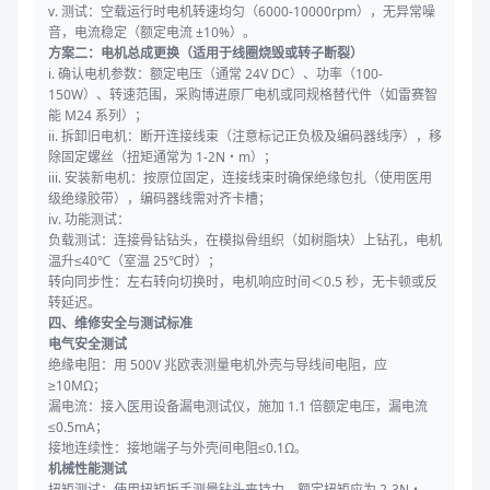
v. 测试：空载运行时电机转速均匀（6000-10000rpm），无异常噪
音，电流稳定（额定电流 ±10%）。
方案二：电机总成更换（适用于线圈烧毁或转子断裂）
i. 确认电机参数：额定电压（通常 24V DC）、功率（100-
150W）、转速范围，采购博进原厂电机或同规格替代件（如雷赛智
能 M24 系列）；
ii. 拆卸旧电机：断开连接线束（注意标记正负极及编码器线序），移
除固定螺丝（扭矩通常为 1-2N・m）；
iii. 安装新电机：按原位固定，连接线束时确保绝缘包扎（使用医用
级绝缘胶带），编码器线需对齐卡槽；
iv. 功能测试：
负载测试：连接骨钻钻头，在模拟骨组织（如树脂块）上钻孔，电机
温升≤40℃（室温 25℃时）；
转向同步性：左右转向切换时，电机响应时间＜0.5 秒，无卡顿或反
转延迟。
四、维修安全与测试标准
电气安全测试
绝缘电阻：用 500V 兆欧表测量电机外壳与导线间电阻，应
≥10MΩ；
漏电流：接入医用设备漏电测试仪，施加 1.1 倍额定电压，漏电流
≤0.5mA；
接地连续性：接地端子与外壳间电阻≤0.1Ω。
机械性能测试
扭矩测试：使用扭矩扳手测量钻头夹持力，额定扭矩应为 2-3N・