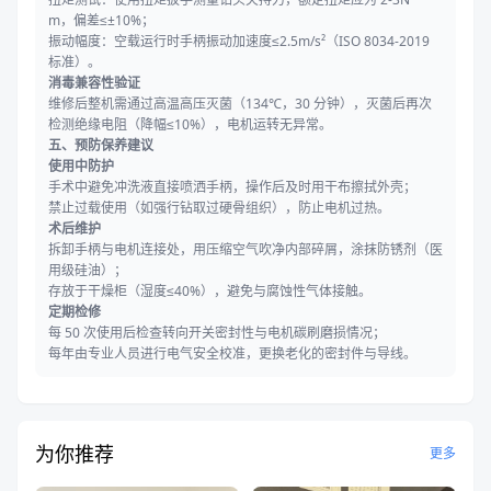
m，偏差≤±10%；
振动幅度：空载运行时手柄振动加速度≤2.5m/s²（ISO 8034-2019
标准）。
消毒兼容性验证
维修后整机需通过高温高压灭菌（134℃，30 分钟），灭菌后再次
检测绝缘电阻（降幅≤10%），电机运转无异常。
五、预防保养建议
使用中防护
手术中避免冲洗液直接喷洒手柄，操作后及时用干布擦拭外壳；
禁止过载使用（如强行钻取过硬骨组织），防止电机过热。
术后维护
拆卸手柄与电机连接处，用压缩空气吹净内部碎屑，涂抹防锈剂（医
用级硅油）；
存放于干燥柜（湿度≤40%），避免与腐蚀性气体接触。
定期检修
每 50 次使用后检查转向开关密封性与电机碳刷磨损情况；
每年由专业人员进行电气安全校准，更换老化的密封件与导线。
为你推荐
更多