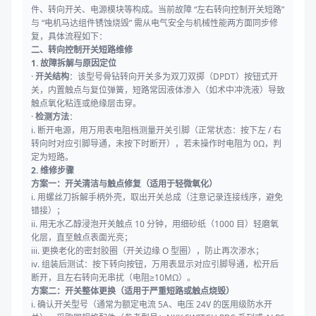
件、转向开关、电源模块等构成。当前故障 “左右转向控制开关短路”
与 “电机马达组件锈蚀烧毁” 需从电气安全与机械性能两方面同步修
复，具体流程如下：
二、转向控制开关短路维修
1. 故障拆解与原因定位
·
开关结构
：该型号骨钻转向开关多为双刀双掷（DPDT）按钮式开
关，内置触点与复位弹簧，短路常因液体渗入（如术中冲洗液）导致
触点氧化粘连或绝缘层击穿。
·
检测方法
：
i. 断开电源，用万用表电阻档测量开关引脚（正常状态：按下左 / 右
转向时对应引脚导通，未按下时断开），若未操作时电阻为 0Ω，判
定为短路。
2. 维修步骤
方案一：开关清洁与触点修复（适用于轻微氧化）
i. 用螺丝刀拆解手柄外壳，取出开关总成（注意记录连接线序，避免
错接）；
ii. 用无水乙醇浸泡开关触点 10 分钟，用细砂纸（1000 目）轻磨氧
化层，直至触点表面光亮；
iii. 更换老化的密封胶圈（开关边缘 O 型圈），防止再次渗水；
iv. 组装后测试：按下转向按钮，万用表显示对应引脚导通，松开后
断开，且左右转向无串扰（电阻≥10MΩ）。
方案二：开关整体更换（适用于严重短路或触点烧毁）
i. 确认开关型号（通常为额定电流 5A、电压 24V 的医用级防水开