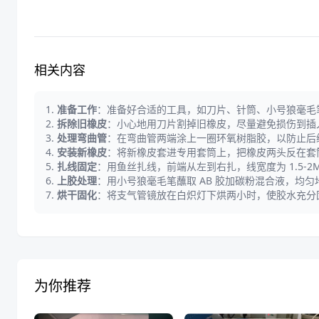
相关内容
1.
准备工作
：准备好合适的工具，如刀片、针筒、小号狼毫毛
2.
拆除旧橡皮
：小心地用刀片割掉旧橡皮，尽量避免损伤到插
3.
处理弯曲管
：在弯曲管两端涂上一圈环氧树脂胶，以防止后
4.
安装新橡皮
：将新橡皮套进专用套筒上，把橡皮两头反在套
5.
扎线固定
：用鱼丝扎线，前端从左到右扎，线宽度为 1.5-
6.
上胶处理
：用小号狼毫毛笔蘸取 AB 胶加碳粉混合液，均
7.
烘干固化
：将支气管镜放在白炽灯下烘两小时，使胶水充分
为你推荐