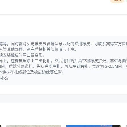
笔等，同时需购买与该支气管镜型号匹配的专用橡皮，可联系宾得官方售
入管其他部件，割完后将相关部位清洁干净。
续安装橡皮时弯曲管变形。
筒上，在橡皮里涂上二硫化钼。然后用针筒抽真空将橡皮扩张，套进弯曲
2MM，后端分两道扎，先从右到左扎，再从左到右扎，宽度为 2-2.5M
匀地涂抹在扎线部位及橡皮边缘等位置。
固化。