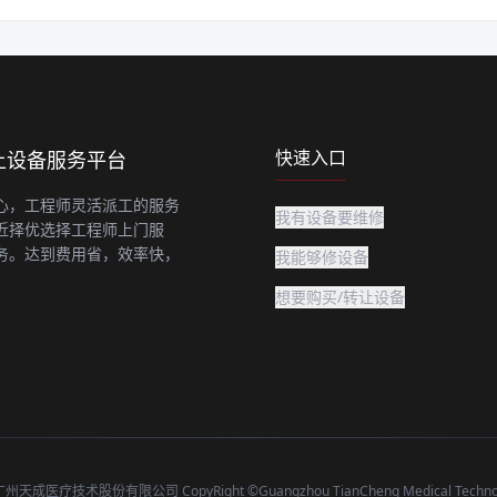
快速入口
上设备服务平台
心，工程师灵活派工的服务
我有设备要维修
近择优选择工程师上门服
务。达到费用省，效率快，
我能够修设备
想要购买/转让设备
成医疗技术股份有限公司 CopyRight ©Guangzhou TianCheng Medical Technolog