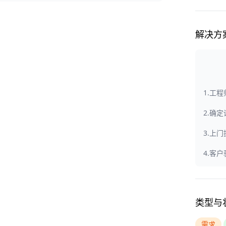
解决方
1.工
2.确
3.上
4.客
类型与
需求