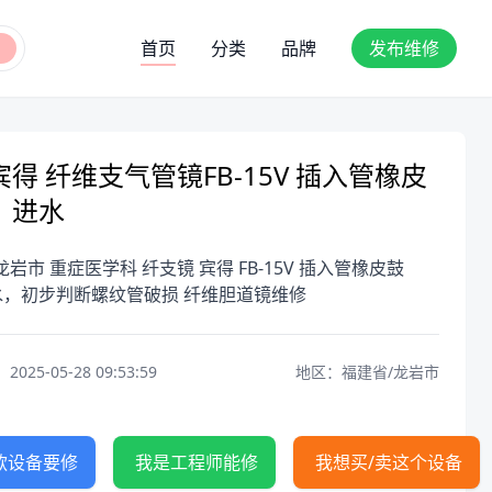
首页
分类
品牌
发布维修
得 纤维支气管镜FB-15V 插入管橡皮
，进水
龙岩市 重症医学科 纤支镜 宾得 FB-15V 插入管橡皮鼓
水，初步判断螺纹管破损 纤维胆道镜维修
25-05-28 09:53:59
地区：福建省/龙岩市
款设备要修
我是工程师能修
我想买/卖这个设备