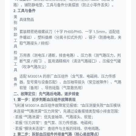
路），铺防静电垫，工具与备件分类摆放（防止小零件丢失）。
2. 工具与备件
类
具体物品
别
拆
套装精密绝缘螺丝刀（十字 PH00/PH0、一字 1.5mm，适配组
卸
件螺丝）、塑料撬棒（分离卡扣式外壳）、镊子（防静电款，夹
工
取气路接头 / 排线）
具
检
万用表（测电压 / 通断，排查电路）、压力表（测气路压力，判
测
断气泵 / 阀门）、医用酒精棉片（清洁气路接口）、压缩空气罐
工
（吹净气路灰尘）
具
适配 M3001A 的原厂血压组件（含气泵、电磁阀、压力传感
备
器，型号需与设备匹配）、血压袖带接头（常见故障件）、气路
件
软管（备用）、导热硅脂（气泵散热用）
二、故障定位：先气路后电路，逐步排查
1. 第一步：初步判断血压组件故障表现
飞利浦 M3001A 血压组件故障常见报错：“血压测量失败”“血压模块
未连接”“气路泄漏”“压力异常”，先通过设备报错类型缩小排查范围：
· 若报 “气路泄漏”：优先查袖带、气路接头、软管；
· 若报 “压力异常”：查气泵、压力传感器、电磁阀；
· 若报 “模块未连接”：查组件与主板的排线、供电线路。
2. 第二步：拆卸血压组件并排查气路（核心易故障点）