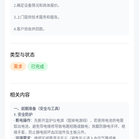
2.确定设备情况和具体报价。
3.上门提供技术服务和报告。
4.客户验收并回款。
类型与状态
需求
已完成
相关内容
一、前期准备（安全与工具）
1. 安全防护
·
断电操作
：先断开监护仪电源（拔掉电源线），若使用电池供电需
取出电池，避免带电维修导致电路短路或触电；佩戴防静电手环、绝
缘手套，防止静电损坏血压组件及主板元件。
·
环境要求
：维修区域需清洁无尘（避免灰尘进入血压气路或电