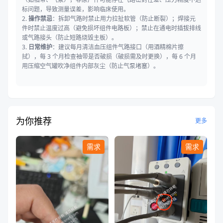
标问题，导致测量误差，影响临床使用。
2.
操作禁忌
：拆卸气路时禁止用力拉扯软管（防止断裂）；焊接元
件时禁止温度过高（避免损坏组件电路板）；禁止在通电时插拔排线
或气路接头（防止短路烧毁主板）。
3.
日常维护
：建议每月清洁血压组件气路接口（用酒精棉片擦
拭），每 3 个月检查袖带是否破损（破损需及时更换），每 6 个月
用压缩空气罐吹净组件内部灰尘（防止气泵堵塞）。
为你推荐
更多
需求
需求