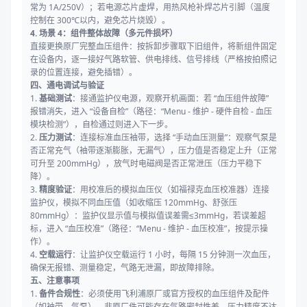
常为 1A/250V）；若电源芯片虚焊，用热风枪补焊芯片引脚（温度
控制在 300℃以内，避免芯片烧毁）。
4. 场景 4：组件整体故障（多元件损坏）
直接更换原厂完整血压组件：按拆卸步骤取下旧组件，将新组件固定
在设备内，逐一接好气路软管、供电排线、信号排线（严格按拍照记
录的位置连接，避免插错）。
四、通电调试与验证
1.
基础测试
：接通监护仪电源，观察开机画面：若 “血压组件故障”
报错消失，进入 “设备自检”（路径：“Menu - 维护 - 硬件自检 - 血压
模块检测”），自检通过则进入下一步。
2.
压力测试
：连接标准血压袖带，选择 “手动血压测量”：观察气泵是
否正常充气（袖带逐渐膨胀，无漏气），压力值是否稳定上升（正常
可升至 200mmHg），放气时电磁阀是否正常泄压（压力平稳下
降）。
3.
精度验证
：用校准后的模拟血压仪（如福禄克血压校准器）连接
监护仪，模拟不同血压值（如收缩压 120mmHg、舒张压
80mmHg）：监护仪显示值与模拟值误差需≤3mmHg，若误差超
标，进入 “血压校准”（路径：“Menu - 维护 - 血压校准”，按提示操
作）。
4.
空载运行
：让监护仪空载运行 1 小时，每隔 15 分钟测一次血压，
确保无报错、测量稳定，气路无泄漏，即故障排除。
五、注意事项
1.
备件合规性
：必须使用飞利浦原厂或官方授权的血压组件及配件
（如袖带、气泵），非原厂件可能存在气路密封性差、压力精度不达