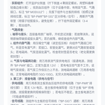
·
拆卸组件
：打开监护仪侧盖（拧下侧盖 4 颗固定螺丝，用塑料撬棒
轻撬边缘分离），找到血压组件（位于设备中部，有明显气泵、气路
接口，标注 “BP MODULE”）；先拔下组件与主板的排线（拍照记录
排线位置，标注 “BP-PWR”“BP-SIG” 区分供电 / 信号），再断开气路
软管（用镊子轻拔接头，避免扯断），拧下组件固定螺丝（3-4
颗），取出组件。
·
气路排查
：
i.
袖带与接头
：连接备用原厂袖带，开机尝试测量：若故障消失，说
明原袖带破损或接头漏气；若仍故障，继续查组件内部气路。
ii.
组件内部气路
：用压缩空气罐（调至低压档）向组件气路接口吹
气，听是否有漏气声：若接口、软管处漏气，更换对应气路软管或接
头；若电磁阀、气泵连接处漏气，检查密封垫是否老化（老化需更换
密封垫）。
iii.
气泵与电磁阀功能
：用万用表测气泵供电电压（接通电源，测组
件 “BP-PWR” 接口，正常为直流 12V）：若有电压但气泵不工作，说
明气泵烧毁；若气泵工作但压力上不去，测电磁阀通断（万用表电阻
档，正常电磁阀电阻约 50Ω-100Ω，无穷大则电磁阀故障）。
3. 第三步：排查电路（供电与信号）
·
供电线路
：用万用表测主板到血压组件的供电线路（“BP-PWR” 排
线引脚）：若无 12V 电压，查主板供电保险管（位于主板 “BP” 供电
回路，烧毁需更换同规格保险管）；若电压不稳定，查主板电源芯片
（可能虚焊或损坏）。
·
信号线路
：测组件与主板的信号排线（“BP-SIG”）通断：用万用表