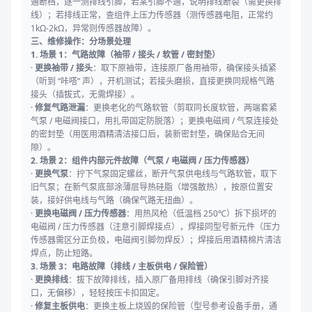
通断档，逐一测排线引脚，若某引脚不通，说明排线断裂（需更换排
线）；若排线正常，查组件上压力传感器（测传感器电阻，正常约
1kΩ-2kΩ，异常则传感器故障）。
三、维修操作：分场景处理
1. 场景 1：气路故障（袖带 / 接头 / 软管 / 密封垫）
·
更换袖带 / 接头
：取下原袖带，连接原厂备用袖带，确保接头插紧
（听到 “咔嗒” 声），开机测试；若接头磨损，直接更换同规格气路
接头（插拔式，无需焊接）。
·
修复气路泄漏
：更换老化的气路软管（剪取同长度软管，两端套紧
气泵 / 电磁阀接口，用扎带固定防脱落）；更换电磁阀 / 气泵连接处
的密封垫（用医用酒精清洁接口后，装新密封垫，确保贴合无间
隙）。
2. 场景 2：组件内部元件故障（气泵 / 电磁阀 / 压力传感器）
·
更换气泵
：拧下气泵固定螺丝，断开气泵供电线与气路软管，取下
旧气泵；在新气泵底部涂薄层导热硅脂（增强散热），按原位置安
装，接好供电线与气路（确保气路无扭曲）。
·
更换电磁阀 / 压力传感器
：用热风枪（低温档 250℃）拆下损坏的
电磁阀 / 压力传感器（注意引脚焊接点），焊接同型号新元件（压力
传感器需区分正负极，电磁阀引脚勿焊反）；焊接后用酒精棉片清洁
焊点，防止短路。
3. 场景 3：电路故障（排线 / 主板供电 / 保险管）
·
更换排线
：拔下故障排线，插入原厂备用排线（确保引脚对齐接
口，无偏移），轻轻按压卡扣固定。
·
修复主板供电
：更换主板上烧毁的保险管（型号参考设备手册，通