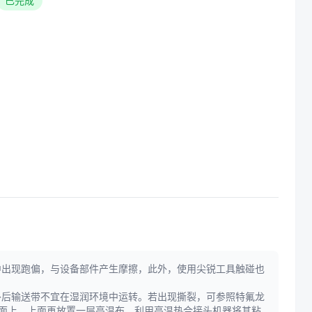
已完成
中出现跑偏，与设备部件产生摩擦，此外，使用尖锐工具触碰也
补后输送带不宜在湿润环境中运转。若出现撕裂，可参照特氟龙
磨面上，上面再放置一层高温布，利用高温热合接头机器将其粘