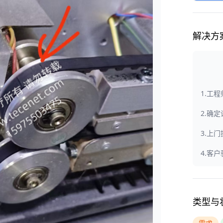
解决方
1.工
2.确
3.上
4.客
类型与