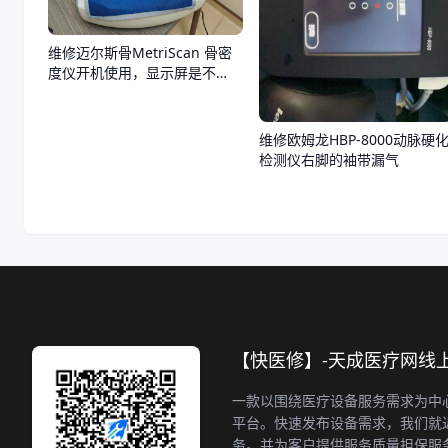
维修迈尔斯骨MetriScan 骨密
度仪开机使用，显示屏是不
亮，不通电
维修欧姆龙HBP-8000动脉硬
检测仪右脚的袖带漏气
【快医修】-天成医疗网线
一款以围绕医疗设备服务需求为中
平台。快速发布设备需求，我们就
务。并为客户提供服务质量担保服