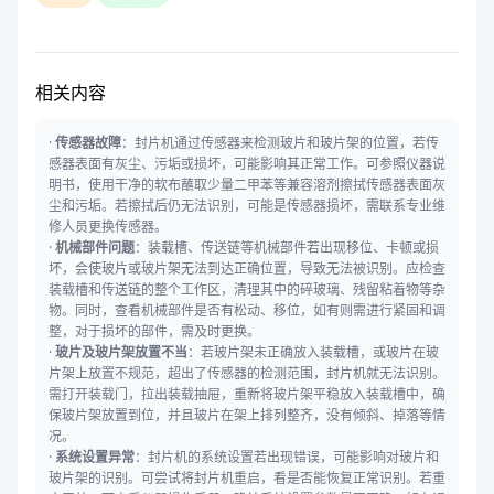
相关内容
·
传感器故障
：封片机通过传感器来检测玻片和玻片架的位置，若传
感器表面有灰尘、污垢或损坏，可能影响其正常工作。可参照仪器说
明书，使用干净的软布蘸取少量二甲苯等兼容溶剂擦拭传感器表面灰
尘和污垢。若擦拭后仍无法识别，可能是传感器损坏，需联系专业维
修人员更换传感器。
·
机械部件问题
：装载槽、传送链等机械部件若出现移位、卡顿或损
坏，会使玻片或玻片架无法到达正确位置，导致无法被识别。应检查
装载槽和传送链的整个工作区，清理其中的碎玻璃、残留粘着物等杂
物。同时，查看机械部件是否有松动、移位，如有则需进行紧固和调
整，对于损坏的部件，需及时更换。
·
玻片及玻片架放置不当
：若玻片架未正确放入装载槽，或玻片在玻
片架上放置不规范，超出了传感器的检测范围，封片机就无法识别。
需打开装载门，拉出装载抽屉，重新将玻片架平稳放入装载槽中，确
保玻片架放置到位，并且玻片在架上排列整齐，没有倾斜、掉落等情
况。
·
系统设置异常
：封片机的系统设置若出现错误，可能影响对玻片和
玻片架的识别。可尝试将封片机重启，看是否能恢复正常识别。若重