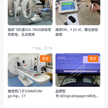
维修飞利浦DSA 7M20床经常
维修DR，Y JO-VI，曝光按钮
性断电，无法使用
故障
广东省，江门市
需求
需求
品牌型
维修西门子SOMATOM
号:GESignaVoyager;MR水冷
go.Top，CT
却系统报错