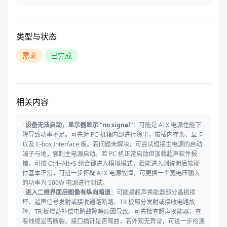
类型与状态
需求
已完成
相关内容
·
设备无法启动，显示器显示 “no signal”
：可能是 ATX 电源性能下
降导致功率不足。可先对 PC 机箱内部进行除尘，拔插内存条、显卡
以及 E-box Interface 板。若问题未解决，可尝试短接主电源的启动
端子与地，强制主电源启动。若 PC 机正常启动但加载超声软件报
错，可按 Ctrl+Alt+S 组合键进入模拟模式，若能进入则说明后端硬
件基本正常，可进一步怀疑 ATX 电源故障，可更换一个宽电压输入
的功率为 500W 电源进行测试。
·
进入二维界面后图像有纵向暗道
：可能是超声换能器部分晶振损
坏、超声信号发射或接收通路断路、TR 板部分发射或接收电路故
障、TR 板增益补偿电路故障等原因导致。可先检查超声换能器，查
看线缆是否断裂、接口插针是否弯曲，若外观无异常，可进一步检测