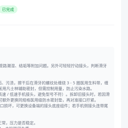
已完成
边管路潮湿、结垢等附加问题。另外可轻轻拧动接头，判断滑牙
渍，擦干后在滑牙的螺纹处缠绕 3 - 5 圈医用生料带，缠
医用凡士林辅助密封，但需控制用量，防止污染水路。
高速 / 低速手机接头，避免型号不符）。拆卸旧接头时，若因滑
可额外更换同规格医用级防水密封垫，再对准接口拧紧。
口损坏，可更换设备端的接头底座组件；若手机侧接头连带尾
正常，压力是否稳定。