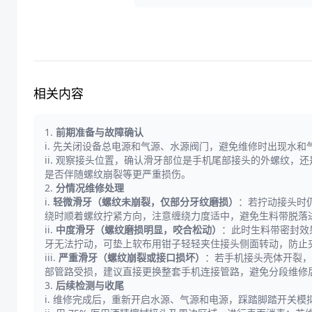
相关内容
1.
前期准备与故障确认
i. 先关闭设备总电源和气源、水源阀门，避免维修时出现水
ii. 观察接头位置，确认滑牙部位是手机尾部接头的外螺纹
是否伴随螺纹崩裂等更严重损伤。
2.
分情况维修处理
i.
轻微滑牙（螺纹未崩裂，仅部分牙纹磨损）
：若拧动接头时仍
绕时顺着螺纹拧紧方向，注意缠绕力度适中，避免生料带脱落
ii.
中度滑牙（螺纹磨损明显，咬合松动）
：此时生料带密封效
牙无法拧动，可垫上软布用钳子轻轻夹住接头侧面转动，防止
iii.
严重滑牙（螺纹崩裂或接口损坏）
：若手机接头壳体开裂，
部管路受损，建议直接更换整套手机连接管路，避免分段维修
3.
后续检测与收尾
i. 维修完成后，重新开启水源、气源和电源，踩踏脚踏开关