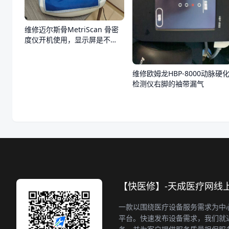
维修迈尔斯骨MetriScan 骨密
度仪开机使用，显示屏是不
亮，不通电
维修欧姆龙HBP-8000动脉硬
检测仪右脚的袖带漏气
【快医修】-天成医疗网线
一款以围绕医疗设备服务需求为中
平台。快速发布设备需求，我们就