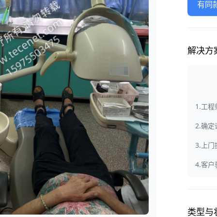
有同
解决方
1.工
2.确
3.上
4.客
类型与