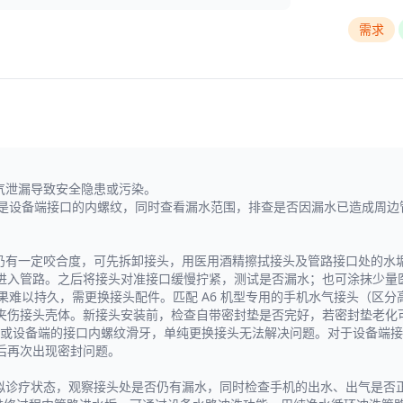
需求
和气泄漏导致安全隐患或污染。
，还是设备端接口的内螺纹，同时查看漏水范围，排查是否因漏水已造成周
有一定咬合度，可先拆卸接头，用医用酒精擦拭接头及管路接口处的水垢、污
进入管路。之后将接头对准接口缓慢拧紧，测试是否漏水；也可涂抹少量
果难以持久，需更换接头配件。匹配 A6 机型专用的手机水气接头（区分
夹伤接头壳体。新接头安装前，检查自带密封垫是否完好，若密封垫老化
或设备端的接口内螺纹滑牙，单纯更换接头无法解决问题。对于设备端接
后再次出现密封问题。
模拟诊疗状态，观察接头处是否仍有漏水，同时检查手机的出水、出气是否