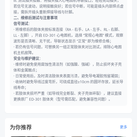
iii. 测试插头接触：将插头插入心电图机导联接口，轻轻晃动插头，
若信号无波动，说明接触良好；若信号中断，可能是插头内部焊点虚
接，需拆开插头重新焊接导线与针脚。
二、维修后测试与注意事项
信号测试
：
· 将维修后的肢体夹按标准连接（RA - 右手、LA - 左手、RL - 右脚、
LL - 左脚），开启 ED-301 心电图机，选择 “常规心电图” 模式，观察
波形是否清晰、无干扰，导联状态显示 “正常” 即为维修合格；
· 若仍有信号问题，可替换另一组正常肢体夹对比测试，排除心电图
机主机故障。
安全与维护建议
：
· 维修时避免使用腐蚀性清洁剂（如强酸、强碱），防止损坏夹子壳
体和金属触点；
· 日常使用后，及时清洁肢体夹表面污渍，避免导电凝胶残留凝固；
· 收纳时避免导线过度弯折，可绕成直径≥10cm 的圆环存放，延长导
线寿命；
· 若肢体夹损坏严重（如导线完全断裂、夹子壳体碎裂），建议直接
更换原厂 ED-301 肢体夹（型号需匹配，避免兼容性问题）。
为你推荐
更多