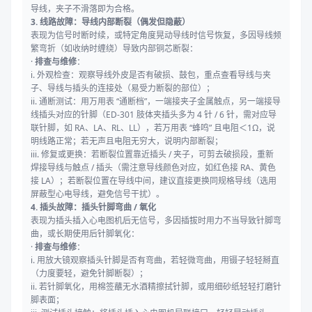
导线，夹子不滑落即为合格。
3. 线路故障：导线内部断裂（偶发但隐蔽）
表现为信号时断时续，或特定角度晃动导线时信号恢复，多因导线频
繁弯折（如收纳时缠绕）导致内部铜芯断裂：
·
排查与维修
：
i. 外观检查：观察导线外皮是否有破损、鼓包，重点查看导线与夹
子、导线与插头的连接处（易受力断裂的部位）；
ii. 通断测试：用万用表 “通断档”，一端接夹子金属触点，另一端接导
线插头对应的针脚（ED-301 肢体夹插头多为 4 针 / 6 针，需对应导
联针脚，如 RA、LA、RL、LL），若万用表 “蜂鸣” 且电阻＜1Ω，说
明线路正常；若无声且电阻无穷大，说明内部断裂；
iii. 修复或更换：若断裂位置靠近插头 / 夹子，可剪去破损段，重新
焊接导线与触点 / 插头（需注意导线颜色对应，如红色接 RA、黄色
接 LA）；若断裂位置在导线中间，建议直接更换同规格导线（选用
屏蔽型心电导线，避免信号干扰）。
4. 插头故障：插头针脚弯曲 / 氧化
表现为插头插入心电图机后无信号，多因插拔时用力不当导致针脚弯
曲，或长期使用后针脚氧化：
·
排查与维修
：
i. 用放大镜观察插头针脚是否有弯曲，若轻微弯曲，用镊子轻轻掰直
（力度要轻，避免针脚断裂）；
ii. 若针脚氧化，用棉签蘸无水酒精擦拭针脚，或用细砂纸轻轻打磨针
脚表面；