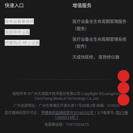
快速入口
增值服务
我有设备要维修
医疗设备全生命周期管理服务
（服务）
我能够修设备
医疗设备全生命周期管理系统
想要购买/转让设备
（软件）
天成快医修，
医扬修仪器
版权所有 ©广州天成医疗技术股份有限公司 CopyRight ©Guangzhou
TianCheng Medical Technology Co.,Ltd.
广州总部地址：广州市黄埔区开源大道11号B8栋2楼 邮编：510530
医疗器械经营许可证：
粤穗食药监械经营许20160332号
| ICP备案号:
粤ICP备
13045514号-1
客服黄经理：15975503475