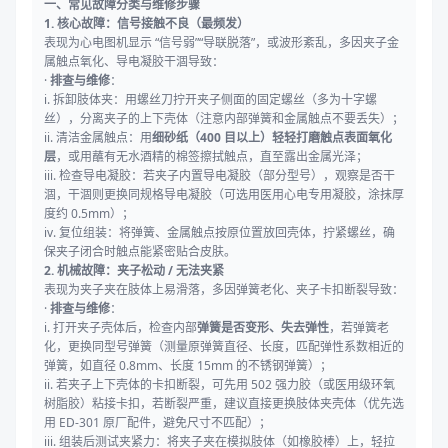
一、常见故障分类与维修步骤
1. 核心故障：信号接触不良（最频发）
表现为心电图机显示 “信号弱”“导联脱落”，或波形紊乱，多因夹子金
属触点氧化、导电凝胶干涸导致：
·
排查与维修
：
i. 拆卸肢体夹：用螺丝刀拧开夹子侧面的固定螺丝（多为十字螺
丝），分离夹子的上下壳体（注意内部弹簧和金属触点不要丢失）；
ii. 清洁金属触点：用
细砂纸（400 目以上）轻轻打磨触点表面氧化
层
，或用蘸有无水酒精的棉签擦拭触点，直至露出金属光泽；
iii. 检查导电凝胶：若夹子内置导电凝胶（部分型号），观察是否干
涸，干涸则更换同规格导电凝胶（可选用医用心电专用凝胶，涂抹厚
度约 0.5mm）；
iv. 复位组装：将弹簧、金属触点按原位置放回壳体，拧紧螺丝，确
保夹子闭合时触点能紧密贴合皮肤。
2. 机械故障：夹子松动 / 无法夹紧
表现为夹子夹在肢体上易滑落，多因弹簧老化、夹子卡扣断裂导致：
·
排查与维修
：
i. 打开夹子壳体后，检查内部
弹簧是否变形、失去弹性
，若弹簧老
化，更换同型号弹簧（测量原弹簧直径、长度，匹配弹性系数相近的
弹簧，如直径 0.8mm、长度 15mm 的不锈钢弹簧）；
ii. 若夹子上下壳体的卡扣断裂，可先用 502 强力胶（或医用级环氧
树脂胶）粘接卡扣，若断裂严重，建议直接更换肢体夹壳体（优先选
用 ED-301 原厂配件，避免尺寸不匹配）；
iii. 组装后测试夹紧力：将夹子夹在模拟肢体（如橡胶棒）上，轻拉