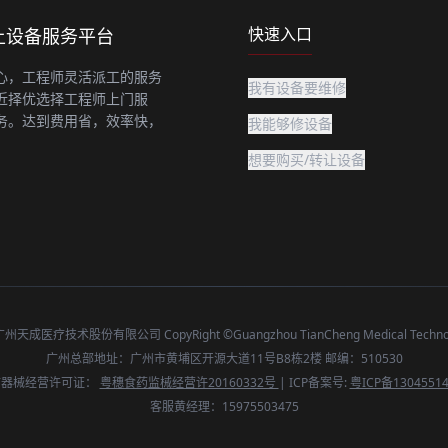
快速入口
上设备服务平台
心，工程师灵活派工的服务
我有设备要维修
近择优选择工程师上门服
务。达到费用省，效率快，
我能够修设备
想要购买/转让设备
成医疗技术股份有限公司 CopyRight ©Guangzhou TianCheng Medical Technolog
广州总部地址：广州市黄埔区开源大道11号B8栋2楼 邮编：510530
疗器械经营许可证：
粤穗食药监械经营许20160332号
| ICP备案号:
粤ICP备1304551
客服黄经理：15975503475