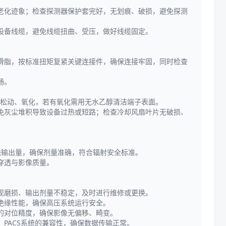
老化迹象；检查探测器保护套完好，无划痕、破损，避免探测
设备线缆，避免线缆扭曲、受压，做好线缆固定。
滑脂，按标准扭矩复紧关键连接件，确保连接牢固，同时检查
畅。
无松动、氧化，若有氧化需用无水乙醇清洁端子表面。
免灰尘堆积导致设备过热或短路；检查冷却风扇叶片无破损、
线输出量，确保剂量准确，符合辐射安全标准。
穿透与影像质量。
现磨损、输出剂量不稳定，及时进行维修或更换。
绝缘性能，确保高压系统运行安全。
的对位精度，确保影像无偏移、畸变。
PACS系统的兼容性，确保数据传输正常。