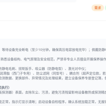
需求
，等待设备完全断电（至少10分钟，确保高压电容放电完毕）；佩戴防静
，熟悉设备结构、电气原理及安全规范，严禁非专业人员擅自开展保养操
防静电毛刷、扭矩扳手、吸尘器（防静电型）、激光对中仪；
、润滑脂（西门子专用）、防尘滤网（同型号）、耦合剂（超声定位款，若
检测数据、更换部件、异常情况及处理结果，建立设备保养专册登记簿，
员执行）
板探测器）表面，去除灰尘、污渍，避免污渍残留影响设备散热或探测精
能正常，指示灯显示清晰；启动设备自检程序，确认系统加载正常，无报