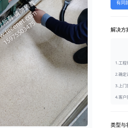
有同
解决方
1.工
2.确
3.上
4.客
类型与