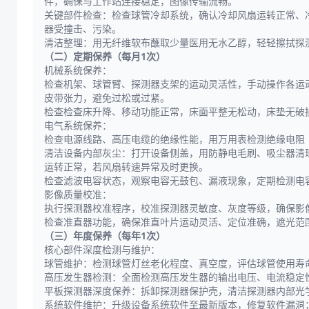
件，确保与工作站连接稳定，图像传输流畅。
关键部件检查：检查球管冷却系统，确认冷却风扇运转正常、
器受撞击、污染。
清洁整理：用无纤维软布蘸取少量医用无水乙醇，轻轻擦拭探
（二）定期保养（每月1次）
机械系统保养：
检查机架、球管臂、探测器支架的运动灵活性，手动操作各运
皮带张力，避免过松或过紧。
检查检查床升降、移动功能正常，床面平整无松动，床垫无破
电气系统保养：
检查电源线路、高压电缆的绝缘性能，用万用表检测绝缘电阻
清洁设备内部灰尘：打开设备侧盖，用防静电毛刷、吸尘器清
运转正常，若风扇转速异常及时更换。
检查滤波电容状态，观察电容无鼓包、漏液现象，定期检测电
影像质量校准：
执行探测器校准程序，校准探测器灵敏度、灰度等级，确保影
检查准直器功能，确保准直叶片运动灵活、定位准确，遮光范
（三）年度保养（每年1次）
核心部件深度检测与维护：
球管维护：检测球管灯丝老化程度、真空度，评估球管使用寿
高压发生器检测：全面检测高压发生器的输出电压、电流稳定
平板探测器深度保养：拆卸探测器保护壳，清洁探测器内部光
系统软件维护：升级设备系统软件至最新版本，修复软件漏洞；