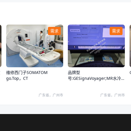
需求
需求
品牌型
维修西门子SOMATOM
故
号:GESignaVoyager;MR水冷
go.Top，CT
却系统报错
广东省，广州市
广东省，广州市