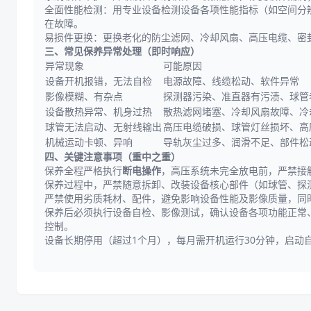
全面性能检测：用专业设备检测设备各项性能指标（如空间分
在故障。
易损件更换：更换老化的防尘滤网、冷却风扇、高压电缆、密
三、常见保养异常处理（即时响应）
异常现象
可能原因
设备开机报错，无法自检
电源故障、线缆松动、软件异常
影像模糊、有杂点
探测器污染、准直器有污渍、球管
设备散热异常、机身过热
散热滤网堵塞、冷却风扇故障、冷
球管无法启动、无射线输出
高压电缆破损、球管灯丝损坏、高
机械运动卡顿、异响
导轨灰尘过多、润滑不足、部件松
四、关键注意事项（重中之重）
保养全程严格执行
断电操作
，高压系统未完全放电前，严禁接
保养过程中，严禁随意拆卸、改装设备核心部件（如球管、探
严禁使用劣质耗材、配件，避免影响设备性能及影像质量，同
保养后必须执行设备自检、影像测试，确认设备各项功能正常
控制。
设备长期停用（超过1个月），每月需开机运行30分钟，启