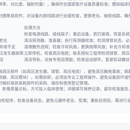
辨率、对比度、辐射剂量），确保符合国家医疗设备质量标准；模拟临床
封圈等易损件；对设备内部线路进行全面检查，更换老化、破损线路，确
处理方法
检查电源线路、接线端子；重启设备，若仍报错，恢复系统
老化
清洁探测器、准直器；执行探测器校准；检测球管状态，必
却液不足
清理散热滤网；检查冷却风扇，更换故障风扇；补充冷却液
压发生器故障
立即停机，检查高压电缆；联系授权工程师检测球管、高压
动
清洁导轨，涂抹专用润滑脂；检查运动部件，复紧松动螺丝
触高压部件（如高压发生器、球管、高压电缆），避免高压触电事故；佩
测器、高压模块），如需拆卸，必须由专业工程师操作，避免设备损坏或
时做好易损易耗部件的采购、储存和使用登记管理。
、影像质量达标，方可投入临床使用；详细填写保养记录，留存校准报告
动自检程序，检查设备状态，避免元器件老化、受潮；重新启用前，需进行