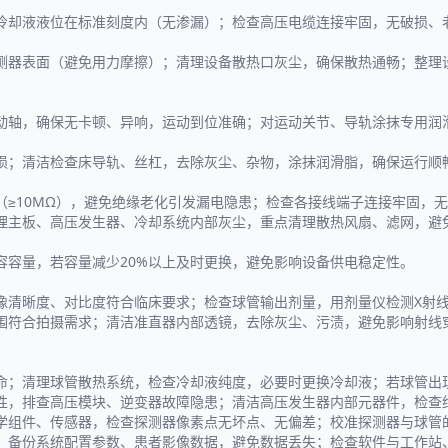
冷却液液位在标准刻度内（无渗漏）；检查高压电缆连接牢固，无破损、
测器表面（避免用力摩擦）；清理设备散热口灰尘，确保散热通畅；整理
动轴，确保无卡顿、异响，运动到位准确；对运动关节、导轨涂抹专用润
损；清洁检查床导轨、丝杠，去除灰尘、杂物，涂抹润滑脂，确保运行顺
（≥10MΩ），避免绝缘老化引发漏电隐患；检查各接线端子连接牢固，
理主板、高压发生器、冷却系统内部灰尘，重点清理散热风扇、滤网，避
容容量，若容量减少20%以上及时更换，避免影响设备供电稳定性。
像清晰度、对比度符合临床要求；检查球管输出剂量，用剂量仪检测X射
围符合拍摄需求；清洁准直器内部透镜，去除灰尘、污渍，避免影响射线
命；清理球管散热系统，检查冷却液纯度，必要时更换冷却液；若球管出
性，排查高压模块、逆变器故障隐患；清洁高压发生器内部元器件，检查
学组件、传感器，检查探测器像素点无坏点、无偏差；校准探测器与球管
备份系统配置参数、患者影像数据，避免数据丢失；检查软件与工作站、