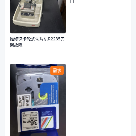
门
维修徕卡轮式切片机R2235刀
架故障
需求