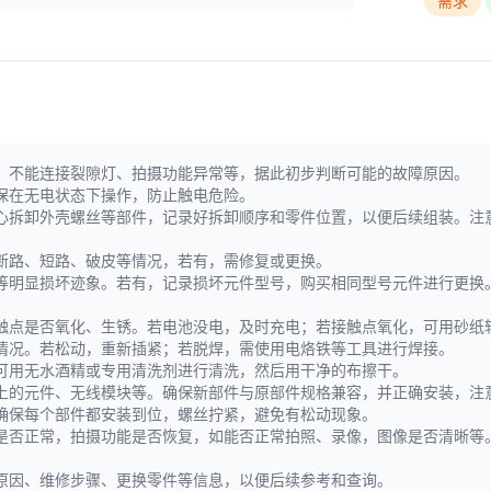
需求
、不能连接裂隙灯、拍摄功能异常等，据此初步判断可能的故障原因。
保在无电状态下操作，防止触电危险。
心拆卸外壳螺丝等部件，记录好拆卸顺序和零件位置，以便后续组装。注
断路、短路、破皮等情况，若有，需修复或更换。
等明显损坏迹象。若有，记录损坏元件型号，购买相同型号元件进行更换
触点是否氧化、生锈。若电池没电，及时充电；若接触点氧化，可用砂纸
情况。若松动，重新插紧；若脱焊，需使用电烙铁等工具进行焊接。
可用无水酒精或专用清洗剂进行清洗，然后用干净的布擦干。
上的元件、无线模块等。确保新部件与原部件规格兼容，并正确安装，注
确保每个部件都安装到位，螺丝拧紧，避免有松动现象。
是否正常，拍摄功能是否恢复，如能否正常拍照、录像，图像是否清晰等
原因、维修步骤、更换零件等信息，以便后续参考和查询。