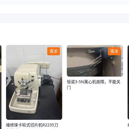
需求
需求
恒诺3-5N离心机故障，不能关
门
维修徕卡轮式切片机R2235刀