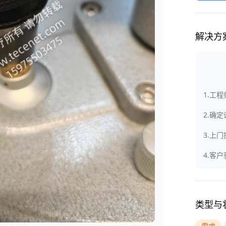
解决方
1.工
2.确
3.上
4.客
类型与