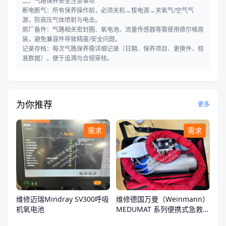
二、气路保养安全注意事项
断电断气：所有保养操作前，必须关机→拔电源→关氧气/空气气
源，防高压气体喷射与电击。
原厂备件：气路相关密封圈、氧电池、流量传感器等需使用德尔格原
装，避免兼容件导致精度/安全问题。
记录存档：每次气路保养需详细记录（日期、保养项目、更换件、校
准数据），便于追溯与合规审核。
为你推荐
更多
需求
需求
维修迈瑞Mindray SV300呼吸
维修德国万曼（Weinmann）
机氧电池
MEDUMAT 系列便携式急救转
运呼吸机开不了机