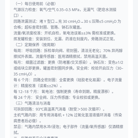
（一）每日使用前（必做）
气源压力检查：氧气/空气 0.35–0.5 MPa，无漏气（肥皂水测接
口）。
回路泄漏测试：堵 Y 型口→充 30 cmH₂O→30 s 压降≤5 cmH₂O 为
合格；超标查密封圈、管路、钠石灰罐盖。
流量/氧浓度校准：开机自检，氧电池误差≥±3% 需校准或更换。
挥发罐检查：安装到位、无漏、药液在刻度内，旁路测试正常。
（二）定期保养（按周期）
每周： 呼吸回路：拆检单向阀、密封圈，清洁无老化；70% 异丙醇
擦拭外表面。流量传感器：医用酒精擦拭，禁用高温灭菌。
每月： 细菌过滤器：更换（防堵塞/交叉感染）。钠石灰：变色≥1/2
或结块立即更换，罐盖密封圈同步换。安全阀：校验开启压力（30–
35 cmH₂O）。
每 6 个月： 回路全密封圈：全套更换（硅胶老化易漏）。电子流量
计：精度校准（误差≤±2%）。
每 12–18 个月： 氧电池：强制更换（寿命到期，精度漂移）。
每 24 个月： 安全阀、压力传感器：专业校验或更换。
（三）气路清洁与消毒
可拆卸回路：93℃高温蒸汽消毒（耐受＞500 次循环）。
主机气路内部：用专用消毒机 + 12% 过氧化氢溶液循环消毒（传染
病患者后必做）。
禁忌：气路内禁用水冲/浸泡；电子部件（流量/氧传感器）仅酒精擦
拭。