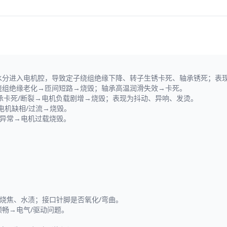
，水分进入电机腔，导致定子绕组绝缘下降、转子生锈卡死、轴承锈死；表
绕组绝缘老化→匝间短路→烧毁；轴承高温润滑失效→卡死。
轴承卡死/断裂→电机负载剧增→烧毁；表现为抖动、异响、发烫。
电机缺相/过流→烧毁。
流异常→电机过载烧毁。
烧焦、水渍；接口针脚是否氧化/弯曲。
顺畅→电气/驱动问题。