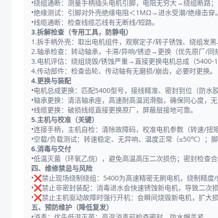
•绕组通断：测量手柄插头电机引脚，电阻无穷大→绕组断路；
•绝缘测试：引脚对外壳绝缘电阻＜1MΩ→进水受潮/绝缘击穿
•线缆通断：检查线缆芯线有无断线/短路。
3.拆解检查（专用工具，防静电）
1.拆手柄外壳：取出电机组件，观察定子/转子锈蚀、绕组发黑
2.轴承检查：转动轴承，卡滞/异响/锈迹→更换（优先原厂/
3.电机评估：绕组烧毁/锈蚀严重→直接更换电机总成（5400
4.传动部件：检查齿轮、传动轴有无磨损/崩齿，必要时更换。
4.更换与装配
•电机总成更换：匹配5400型号，接线精准、密封到位（防水
•轴承更换：清洁轴承座，高速耐高温润滑脂，确保同心度，无
•线缆更换：破损线缆直接更换原厂，屏蔽层接地可靠。
5.主机与校准（关键）
•连接手柄，主机自检：清除故障码，校准电机参数（转速/扭
•空载/负载测试：转速稳定、无异响、温度正常（≤50℃）；
6.消毒与交付
•低温灭菌（环氧乙烷），避免高温高压二次损伤；密封检查
四、维修禁忌与风险
•❌禁止现场绕制绕组：5400为高速精密无刷电机，绕制精度
•❌禁止非密封装配：消毒进水会快速锈蚀新电机，导致二次
•❌禁止主机驱动故障时强行开机：会瞬间烧毁新电机，扩大
五、预防维护（降低复发）
•消毒：优先低温灭菌；高温消毒前检查密封，防水帽盖紧。