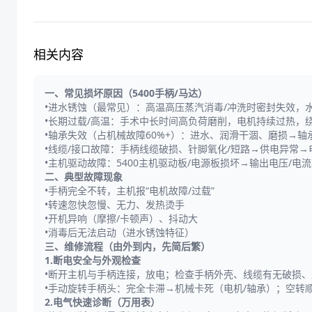
相关内容
一、常见损坏原因（5400手柄/马达）
•进水锈蚀（最常见）：高温高压蒸汽消毒/冲洗时密封失效
•长期过载/高温：手术中长时间高负荷磨削，电机持续过热，
•轴承失效（占机械故障60%+）：进水、润滑干涸、磨损→
•线缆/接口故障：手柄线缆破损、针脚氧化/短路→供电异常→
•主机驱动故障：5400主机驱动板/电源板损坏→输出电压/电
二、典型故障现象
•手柄完全不转，主机报“电机故障/过载”
•转速忽快忽慢、无力、发热烫手
•开机异响（摩擦/卡顿声）、抖动大
•消毒后无法启动（进水锈蚀特征）
三、维修流程（由外到内，先简后繁）
1.断电安全与外观检查
•断开主机与手柄连接，放电；检查手柄外壳、线缆有无破损、
•手动旋转手柄头：完全卡滞→机械卡死（电机/轴承）；空转
2.电气快速诊断（万用表）