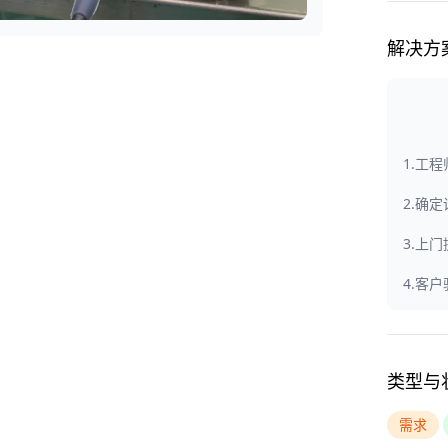
解决方
1.工
2.确
3.上
4.客
类型与
需求